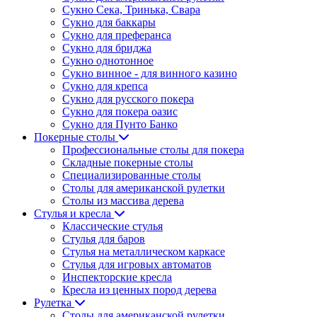
Сукно Сека, Тринька, Свара
Сукно для баккары
Сукно для преферанса
Сукно для бриджа
Сукно однотонное
Сукно винное - для винного казино
Сукно для крепса
Сукно для русского покера
Сукно для покера оазис
Сукно для Пунто Банко
Покерные столы
Профессиональные столы для покера
Складные покерные столы
Специализированные столы
Столы для американской рулетки
Столы из массива дерева
Стулья и кресла
Классические стулья
Стулья для баров
Стулья на металлическом каркасе
Стулья для игровых автоматов
Инспекторские кресла
Кресла из ценных пород дерева
Рулетка
Столы для американской рулетки