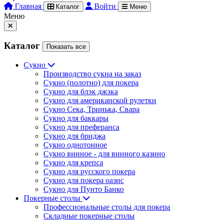
Главная
Войти
Каталог
Меню
Меню
Каталог
Показать все
Сукно
Производство сукна на заказ
Сукно (полотно) для покера
Сукно для блэк джэка
Сукно для американской рулетки
Сукно Сека, Тринька, Свара
Сукно для баккары
Сукно для преферанса
Сукно для бриджа
Сукно однотонное
Сукно винное - для винного казино
Сукно для крепса
Сукно для русского покера
Сукно для покера оазис
Сукно для Пунто Банко
Покерные столы
Профессиональные столы для покера
Складные покерные столы