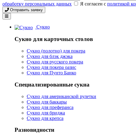
обработку персональных данных
Я согласен с
политикой к
Отправить заявку
Сукно
Сукно для карточных столов
Сукно (полотно) для покера
Сукно для блэк джэка
Сукно для русского покера
Сукно для покера оазис
Сукно для Пунто Банко
Специализированные сукна
Сукно для американской рулетки
Сукно для баккары
Сукно для преферанса
Сукно для бриджа
Сукно для крепса
Разновидности