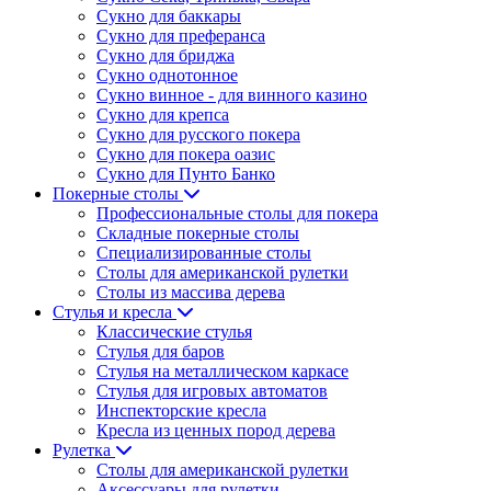
Сукно для баккары
Сукно для преферанса
Сукно для бриджа
Сукно однотонное
Сукно винное - для винного казино
Сукно для крепса
Сукно для русского покера
Сукно для покера оазис
Сукно для Пунто Банко
Покерные столы
Профессиональные столы для покера
Складные покерные столы
Специализированные столы
Столы для американской рулетки
Столы из массива дерева
Стулья и кресла
Классические стулья
Стулья для баров
Стулья на металлическом каркасе
Стулья для игровых автоматов
Инспекторские кресла
Кресла из ценных пород дерева
Рулетка
Столы для американской рулетки
Аксессуары для рулетки