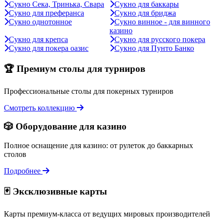
Сукно Сека, Тринька, Свара
Сукно для баккары
Сукно для преферанса
Сукно для бриджа
Сукно однотонное
Сукно винное - для винного
казино
Сукно для крепса
Сукно для русского покера
Сукно для покера оазис
Сукно для Пунто Банко
🏆 Премиум столы для турниров
Профессиональные столы для покерных турниров
Смотреть коллекцию
🎲 Оборудование для казино
Полное оснащение для казино: от рулеток до баккарных
столов
Подробнее
🃏 Эксклюзивные карты
Карты премиум-класса от ведущих мировых производителей