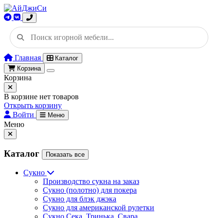
Главная
Каталог
Корзина
Корзина
В корзине нет товаров
Открыть корзину
Войти
Меню
Меню
Каталог
Показать все
Сукно
Производство сукна на заказ
Сукно (полотно) для покера
Сукно для блэк джэка
Сукно для американской рулетки
Сукно Сека, Тринька, Свара