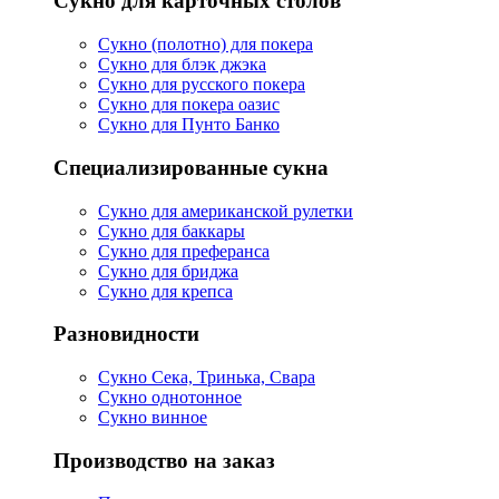
Сукно для карточных столов
Сукно (полотно) для покера
Сукно для блэк джэка
Сукно для русского покера
Сукно для покера оазис
Сукно для Пунто Банко
Специализированные сукна
Сукно для американской рулетки
Сукно для баккары
Сукно для преферанса
Сукно для бриджа
Сукно для крепса
Разновидности
Сукно Сека, Тринька, Свара
Сукно однотонное
Сукно винное
Производство на заказ