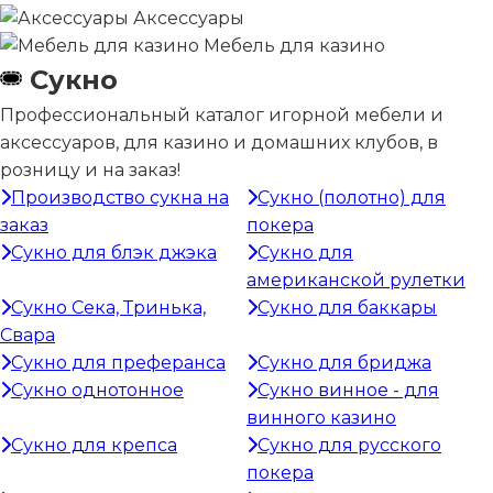
Аксессуары
Мебель для казино
Сукно
Профессиональный каталог игорной мебели и
аксессуаров, для казино и домашних клубов, в
розницу и на заказ!
Производство сукна на
Сукно (полотно) для
заказ
покера
Сукно для блэк джэка
Сукно для
американской рулетки
Сукно Сека, Тринька,
Сукно для баккары
Свара
Сукно для преферанса
Сукно для бриджа
Сукно однотонное
Сукно винное - для
винного казино
Сукно для крепса
Сукно для русского
покера