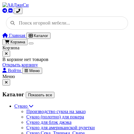
Главная
Каталог
Корзина
Корзина
В корзине нет товаров
Открыть корзину
Войти
Меню
Меню
Каталог
Показать все
Сукно
Производство сукна на заказ
Сукно (полотно) для покера
Сукно для блэк джэка
Сукно для американской рулетки
Сукно Сека, Тринька, Свара