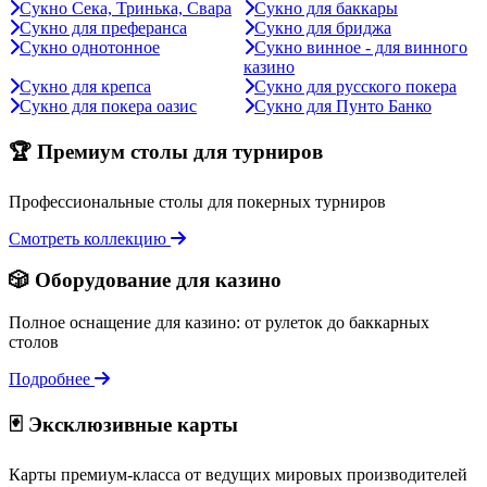
Сукно Сека, Тринька, Свара
Сукно для баккары
Сукно для преферанса
Сукно для бриджа
Сукно однотонное
Сукно винное - для винного
казино
Сукно для крепса
Сукно для русского покера
Сукно для покера оазис
Сукно для Пунто Банко
🏆 Премиум столы для турниров
Профессиональные столы для покерных турниров
Смотреть коллекцию
🎲 Оборудование для казино
Полное оснащение для казино: от рулеток до баккарных
столов
Подробнее
🃏 Эксклюзивные карты
Карты премиум-класса от ведущих мировых производителей