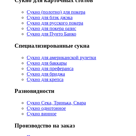
Сукно для карточных столов
Сукно (полотно) для покера
Сукно для блэк джэка
Сукно для русского покера
Сукно для покера оазис
Сукно для Пунто Банко
Специализированные сукна
Сукно для американской рулетки
Сукно для баккары
Сукно для преферанса
Сукно для бриджа
Сукно для крепса
Разновидности
Сукно Сека, Тринька, Свара
Сукно однотонное
Сукно винное
Производство на заказ