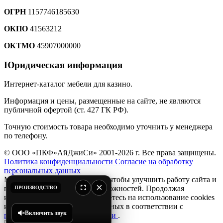
ОГРН
1157746185630
ОКПО
41563212
ОКТМО
45907000000
Юридическая информация
Интернет-каталог мебели для казино.
Информация и цены, размещенные на сайте, не являются
публичной офертой (ст. 427 ГК РФ).
Точную стоимость товара необходимо уточнить у менеджера
по телефону.
© ООО «ПКФ»АйДжиСи» 2001-2026 г. Все права защищены.
Политика конфиденциальности
Согласие на обработку
персональных данных
Мы используем файлы
cookie
, чтобы улучшить работу сайта и
×
предоставить вам больше возможностей. Продолжая
ПРОИЗВОДСТВО
использовать сайт, вы соглашаетесь на использование cookies
и обработку персональных данных в соответствии с
Включить звук
политикой конфиденциальности
.