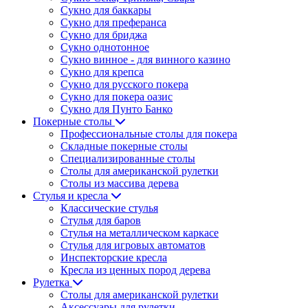
Сукно для баккары
Сукно для преферанса
Сукно для бриджа
Сукно однотонное
Сукно винное - для винного казино
Сукно для крепса
Сукно для русского покера
Сукно для покера оазис
Сукно для Пунто Банко
Покерные столы
Профессиональные столы для покера
Складные покерные столы
Специализированные столы
Столы для американской рулетки
Столы из массива дерева
Стулья и кресла
Классические стулья
Стулья для баров
Стулья на металлическом каркасе
Стулья для игровых автоматов
Инспекторские кресла
Кресла из ценных пород дерева
Рулетка
Столы для американской рулетки
Аксессуары для рулетки