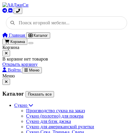
Главная
Каталог
Корзина
Корзина
В корзине нет товаров
Открыть корзину
Войти
Меню
Меню
Каталог
Показать все
Сукно
Производство сукна на заказ
Сукно (полотно) для покера
Сукно для блэк джэка
Сукно для американской рулетки
Сукно Сека, Тринька, Свара