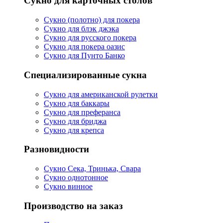
Сукно для карточных столов
Сукно (полотно) для покера
Сукно для блэк джэка
Сукно для русского покера
Сукно для покера оазис
Сукно для Пунто Банко
Специализированные сукна
Сукно для американской рулетки
Сукно для баккары
Сукно для преферанса
Сукно для бриджа
Сукно для крепса
Разновидности
Сукно Сека, Тринька, Свара
Сукно однотонное
Сукно винное
Производство на заказ