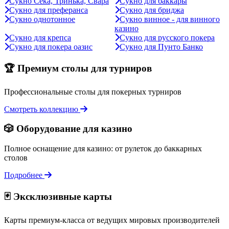
Сукно Сека, Тринька, Свара
Сукно для баккары
Сукно для преферанса
Сукно для бриджа
Сукно однотонное
Сукно винное - для винного
казино
Сукно для крепса
Сукно для русского покера
Сукно для покера оазис
Сукно для Пунто Банко
🏆 Премиум столы для турниров
Профессиональные столы для покерных турниров
Смотреть коллекцию
🎲 Оборудование для казино
Полное оснащение для казино: от рулеток до баккарных
столов
Подробнее
🃏 Эксклюзивные карты
Карты премиум-класса от ведущих мировых производителей