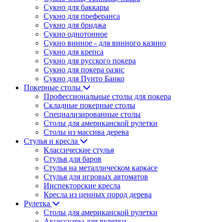
Сукно для баккары
Сукно для преферанса
Сукно для бриджа
Сукно однотонное
Сукно винное - для винного казино
Сукно для крепса
Сукно для русского покера
Сукно для покера оазис
Сукно для Пунто Банко
Покерные столы
Профессиональные столы для покера
Складные покерные столы
Специализированные столы
Столы для американской рулетки
Столы из массива дерева
Стулья и кресла
Классические стулья
Стулья для баров
Стулья на металлическом каркасе
Стулья для игровых автоматов
Инспекторские кресла
Кресла из ценных пород дерева
Рулетка
Столы для американской рулетки
Аксессуары для рулетки