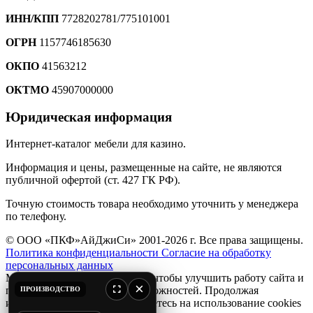
ИНН/КПП
7728202781/775101001
ОГРН
1157746185630
ОКПО
41563212
ОКТМО
45907000000
Юридическая информация
Интернет-каталог мебели для казино.
Информация и цены, размещенные на сайте, не являются
публичной офертой (ст. 427 ГК РФ).
Точную стоимость товара необходимо уточнить у менеджера
по телефону.
© ООО «ПКФ»АйДжиСи» 2001-2026 г. Все права защищены.
Политика конфиденциальности
Согласие на обработку
персональных данных
Мы используем файлы
cookie
, чтобы улучшить работу сайта и
×
предоставить вам больше возможностей. Продолжая
ПРОИЗВОДСТВО
использовать сайт, вы соглашаетесь на использование cookies