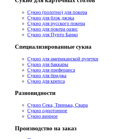
Сукно для карточных столов
Сукно (полотно) для покера
Сукно для блэк джэка
Сукно для русского покера
Сукно для покера оазис
Сукно для Пунто Банко
Специализированные сукна
Сукно для американской рулетки
Сукно для баккары
Сукно для преферанса
Сукно для бриджа
Сукно для крепса
Разновидности
Сукно Сека, Тринька, Свара
Сукно однотонное
Сукно винное
Производство на заказ