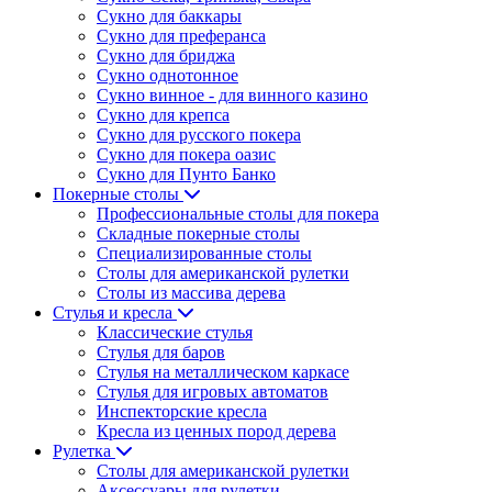
Сукно для баккары
Сукно для преферанса
Сукно для бриджа
Сукно однотонное
Сукно винное - для винного казино
Сукно для крепса
Сукно для русского покера
Сукно для покера оазис
Сукно для Пунто Банко
Покерные столы
Профессиональные столы для покера
Складные покерные столы
Специализированные столы
Столы для американской рулетки
Столы из массива дерева
Стулья и кресла
Классические стулья
Стулья для баров
Стулья на металлическом каркасе
Стулья для игровых автоматов
Инспекторские кресла
Кресла из ценных пород дерева
Рулетка
Столы для американской рулетки
Аксессуары для рулетки