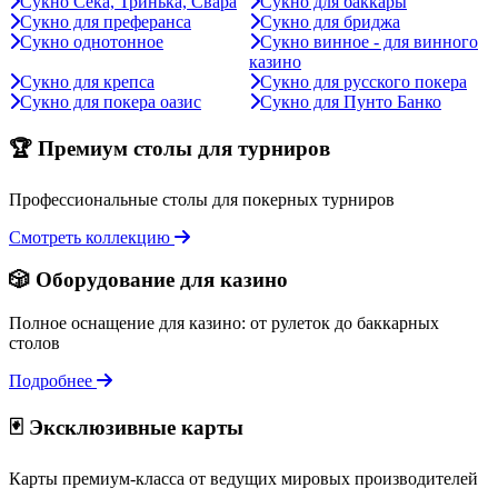
Сукно Сека, Тринька, Свара
Сукно для баккары
Сукно для преферанса
Сукно для бриджа
Сукно однотонное
Сукно винное - для винного
казино
Сукно для крепса
Сукно для русского покера
Сукно для покера оазис
Сукно для Пунто Банко
🏆 Премиум столы для турниров
Профессиональные столы для покерных турниров
Смотреть коллекцию
🎲 Оборудование для казино
Полное оснащение для казино: от рулеток до баккарных
столов
Подробнее
🃏 Эксклюзивные карты
Карты премиум-класса от ведущих мировых производителей