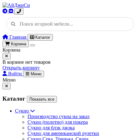
Главная
Каталог
Корзина
Корзина
В корзине нет товаров
Открыть корзину
Войти
Меню
Меню
Каталог
Показать все
Сукно
Производство сукна на заказ
Сукно (полотно) для покера
Сукно для блэк джэка
Сукно для американской рулетки
Сукно Сека, Тринька, Свара