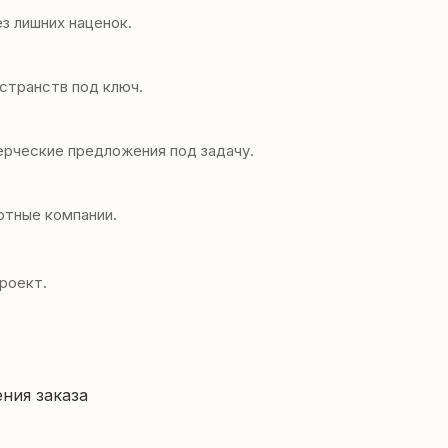
з лишних наценок.
остранств под ключ.
ерческие предложения под задачу.
ртные компании.
роект.
ния заказа