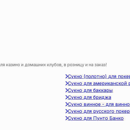
 казино и домашних клубов, в розницу и на заказ!
Сукно (полотно) для поке
Сукно для американской 
Сукно для баккары
Сукно для бриджа
Сукно винное - для винно
Сукно для русского покер
Сукно для Пунто Банко