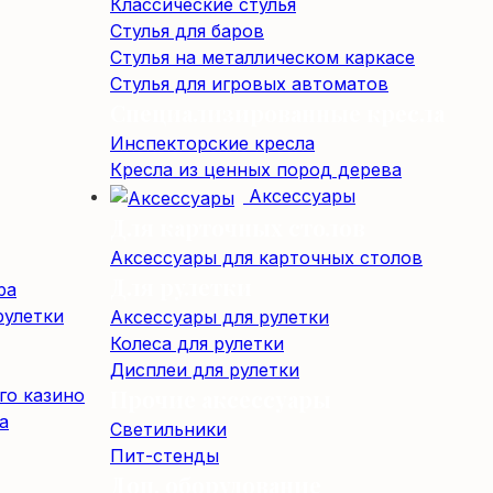
Классические стулья
Стулья для баров
Стулья на металлическом каркасе
Стулья для игровых автоматов
Специализированные кресла
Инспекторские кресла
Кресла из ценных пород дерева
Аксессуары
Для карточных столов
Аксессуары для карточных столов
Для рулетки
ра
рулетки
Аксессуары для рулетки
Колеса для рулетки
Дисплеи для рулетки
го казино
Прочие аксессуары
а
Светильники
Пит-стенды
Доп. оборудование