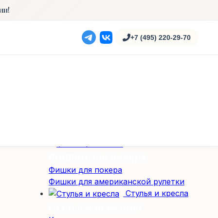
Карты для казино
ии!
100% пластиковые карты
Полупластиковые карты
+7 (495) 220-29-70
Столы
Карточные столы
Профессиональные столы для покера
Складные покерные столы
Специализированные столы
Специализированные столы
Столы для американской рулетки
Столы из массива дерева
Фишки / Жетоны
Фишки для покера
Фишки для покера
Фишки для американской рулетки
Стулья и кресла
Стулья для казино