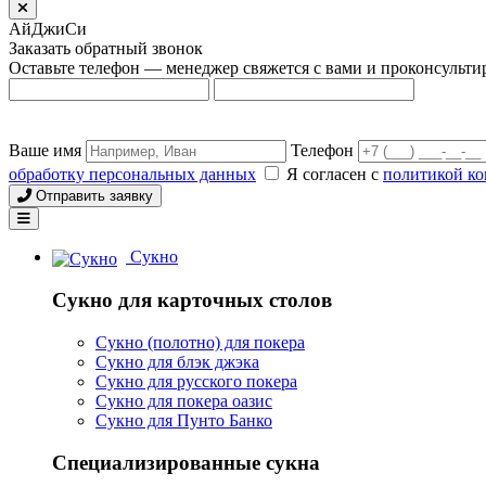
АйДжиСи
Заказать обратный звонок
Оставьте телефон — менеджер свяжется с вами и проконсульти
Ваше имя
Телефон
обработку персональных данных
Я согласен с
политикой к
Отправить заявку
Сукно
Сукно для карточных столов
Сукно (полотно) для покера
Сукно для блэк джэка
Сукно для русского покера
Сукно для покера оазис
Сукно для Пунто Банко
Специализированные сукна