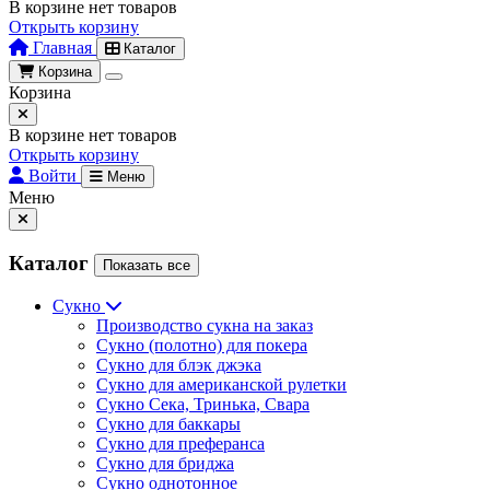
В корзине нет товаров
Открыть корзину
Главная
Каталог
Корзина
Корзина
В корзине нет товаров
Открыть корзину
Войти
Меню
Меню
Каталог
Показать все
Сукно
Производство сукна на заказ
Сукно (полотно) для покера
Сукно для блэк джэка
Сукно для американской рулетки
Сукно Сека, Тринька, Свара
Сукно для баккары
Сукно для преферанса
Сукно для бриджа
Сукно однотонное