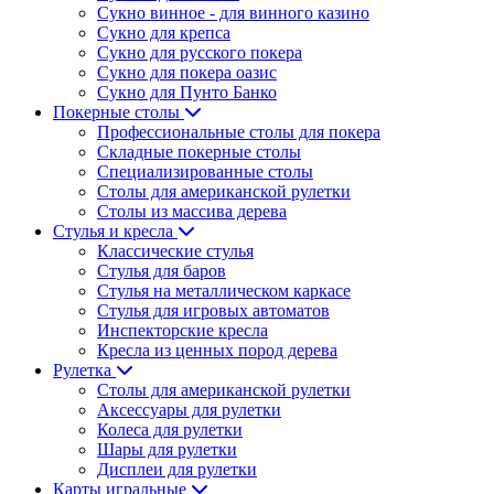
Сукно винное - для винного казино
Сукно для крепса
Сукно для русского покера
Сукно для покера оазис
Сукно для Пунто Банко
Покерные столы
Профессиональные столы для покера
Складные покерные столы
Специализированные столы
Столы для американской рулетки
Столы из массива дерева
Стулья и кресла
Классические стулья
Стулья для баров
Стулья на металлическом каркасе
Стулья для игровых автоматов
Инспекторские кресла
Кресла из ценных пород дерева
Рулетка
Столы для американской рулетки
Аксессуары для рулетки
Колеса для рулетки
Шары для рулетки
Дисплеи для рулетки
Карты игральные