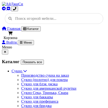
Главная
Каталог
Корзина
Войти
Меню
Меню
Каталог
Показать все
Сукно
Производство сукна на заказ
Сукно (полотно) для покера
Сукно для блэк джэка
Сукно для американской рулетки
Сукно Сека, Тринька, Свара
Сукно для баккары
Сукно для преферанса
Сукно для бриджа