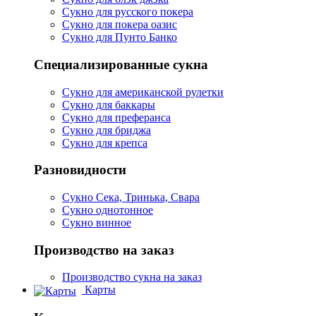
Сукно для русского покера
Сукно для покера оазис
Сукно для Пунто Банко
Специализированные сукна
Сукно для американской рулетки
Сукно для баккары
Сукно для преферанса
Сукно для бриджа
Сукно для крепса
Разновидности
Сукно Сека, Тринька, Свара
Сукно однотонное
Сукно винное
Производство на заказ
Производство сукна на заказ
Карты