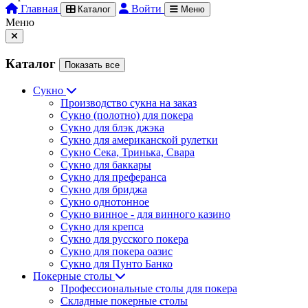
Главная
Войти
Каталог
Меню
Меню
Каталог
Показать все
Сукно
Производство сукна на заказ
Сукно (полотно) для покера
Сукно для блэк джэка
Сукно для американской рулетки
Сукно Сека, Тринька, Свара
Сукно для баккары
Сукно для преферанса
Сукно для бриджа
Сукно однотонное
Сукно винное - для винного казино
Сукно для крепса
Сукно для русского покера
Сукно для покера оазис
Сукно для Пунто Банко
Покерные столы
Профессиональные столы для покера
Складные покерные столы