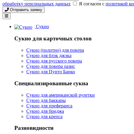
обработку персональных данных
Я согласен с
политикой к
Отправить заявку
Сукно
Сукно для карточных столов
Сукно (полотно) для покера
Сукно для блэк джэка
Сукно для русского покера
Сукно для покера оазис
Сукно для Пунто Банко
Специализированные сукна
Сукно для американской рулетки
Сукно для баккары
Сукно для преферанса
Сукно для бриджа
Сукно для крепса
Разновидности