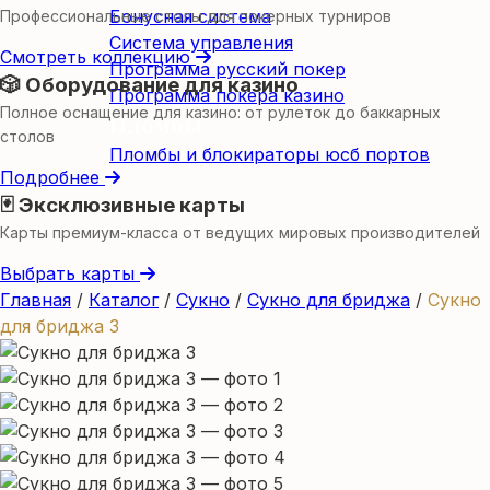
Бонусная система
Профессиональные столы для покерных турниров
Система управления
Смотреть коллекцию
Программа русский покер
🎲 Оборудование для казино
Программа покера казино
Полное оснащение для казино: от рулеток до баккарных
Пломбы
столов
Пломбы и блокираторы юсб портов
Подробнее
🃏 Эксклюзивные карты
Карты премиум-класса от ведущих мировых производителей
Выбрать карты
Главная
/
Каталог
/
Сукно
/
Сукно для бриджа
/
Сукно
для бриджа 3