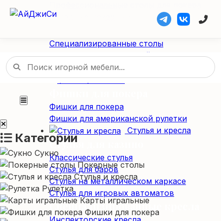
Профессиональные столы для покера
Складные покерные столы
Специализированные столы
Специализированные столы
Столы для американской рулетки
Столы из массива дерева
Фишки / Жетоны
Фишки для покера
Фишки для покера
Фишки для американской рулетки
Стулья и кресла
Категории
Стулья для казино
Сукно
Классические стулья
Покерные столы
Стулья для баров
Стулья и кресла
Стулья на металлическом каркасе
Рулетка
Стулья для игровых автоматов
Карты игральные
Специализированные кресла
Фишки для покера
Инспекторские кресла