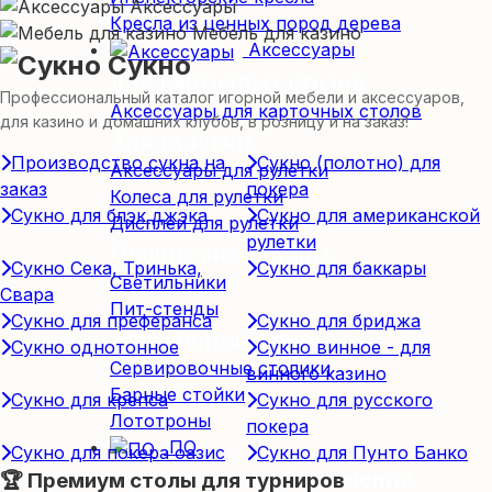
Аксессуары
Кресла из ценных пород дерева
Мебель для казино
Аксессуары
Сукно
Для карточных столов
Профессиональный каталог игорной мебели и аксессуаров,
Аксессуары для карточных столов
для казино и домашних клубов, в розницу и на заказ!
Для рулетки
Производство сукна на
Сукно (полотно) для
Аксессуары для рулетки
заказ
покера
Колеса для рулетки
Сукно для блэк джэка
Сукно для американской
Дисплеи для рулетки
рулетки
Прочие аксессуары
Сукно Сека, Тринька,
Сукно для баккары
Светильники
Свара
Пит-стенды
Сукно для преферанса
Сукно для бриджа
Доп. оборудование
Сукно однотонное
Сукно винное - для
Сервировочные столики
винного казино
Барные стойки
Сукно для крепса
Сукно для русского
Лототроны
покера
ПО
Сукно для покера оазис
Сукно для Пунто Банко
Программное обеспечение
🏆 Премиум столы для турниров