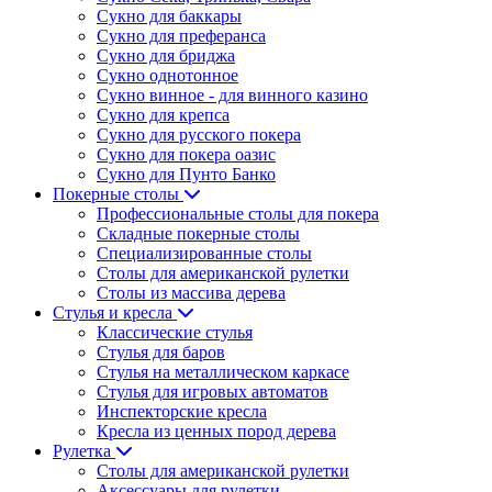
Сукно для баккары
Сукно для преферанса
Сукно для бриджа
Сукно однотонное
Сукно винное - для винного казино
Сукно для крепса
Сукно для русского покера
Сукно для покера оазис
Сукно для Пунто Банко
Покерные столы
Профессиональные столы для покера
Складные покерные столы
Специализированные столы
Столы для американской рулетки
Столы из массива дерева
Стулья и кресла
Классические стулья
Стулья для баров
Стулья на металлическом каркасе
Стулья для игровых автоматов
Инспекторские кресла
Кресла из ценных пород дерева
Рулетка
Столы для американской рулетки
Аксессуары для рулетки