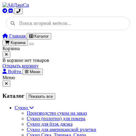
Главная
Каталог
Корзина
Корзина
В корзине нет товаров
Открыть корзину
Войти
Меню
Меню
Каталог
Показать все
Сукно
Производство сукна на заказ
Сукно (полотно) для покера
Сукно для блэк джэка
Сукно для американской рулетки
Сукно Сека, Тринька, Свара