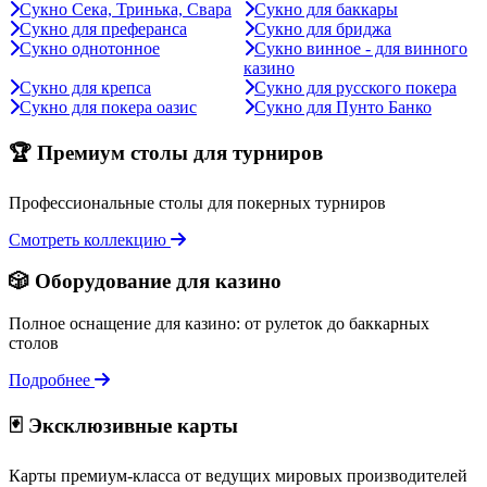
Сукно Сека, Тринька, Свара
Сукно для баккары
Сукно для преферанса
Сукно для бриджа
Сукно однотонное
Сукно винное - для винного
казино
Сукно для крепса
Сукно для русского покера
Сукно для покера оазис
Сукно для Пунто Банко
🏆 Премиум столы для турниров
Профессиональные столы для покерных турниров
Смотреть коллекцию
🎲 Оборудование для казино
Полное оснащение для казино: от рулеток до баккарных
столов
Подробнее
🃏 Эксклюзивные карты
Карты премиум-класса от ведущих мировых производителей