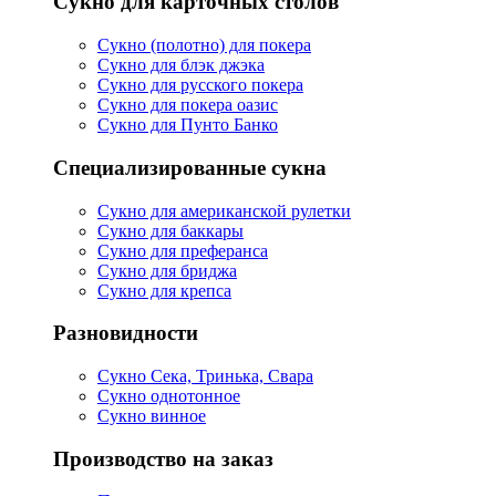
Сукно для карточных столов
Сукно (полотно) для покера
Сукно для блэк джэка
Сукно для русского покера
Сукно для покера оазис
Сукно для Пунто Банко
Специализированные сукна
Сукно для американской рулетки
Сукно для баккары
Сукно для преферанса
Сукно для бриджа
Сукно для крепса
Разновидности
Сукно Сека, Тринька, Свара
Сукно однотонное
Сукно винное
Производство на заказ