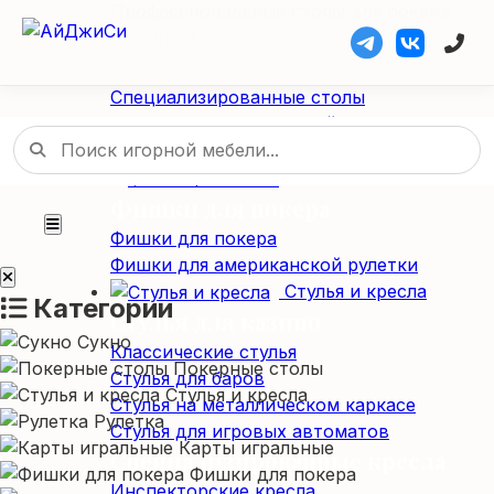
Профессиональные столы для покера
Складные покерные столы
Специализированные столы
Специализированные столы
Столы для американской рулетки
Столы из массива дерева
Фишки / Жетоны
Фишки для покера
Фишки для покера
Фишки для американской рулетки
Стулья и кресла
Категории
Стулья для казино
Сукно
Классические стулья
Покерные столы
Стулья для баров
Стулья и кресла
Стулья на металлическом каркасе
Рулетка
Стулья для игровых автоматов
Карты игральные
Специализированные кресла
Фишки для покера
Инспекторские кресла