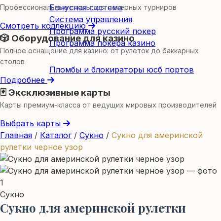
Бонусная система
Профессиональные столы для покерных турниров
Система управления
Смотреть коллекцию
Программа русский покер
🎲 Оборудование для казино
Программа покера казино
Полное оснащение для казино: от рулеток до баккарных
Пломбы
столов
Пломбы и блокираторы юсб портов
Подробнее
🃏 Эксклюзивные карты
Карты премиум-класса от ведущих мировых производителей
Выбрать карты
Главная
/
Каталог
/
Сукно
/
Сукно для америнской
рулетки черное узор
Сукно
Сукно для америнской рулетки