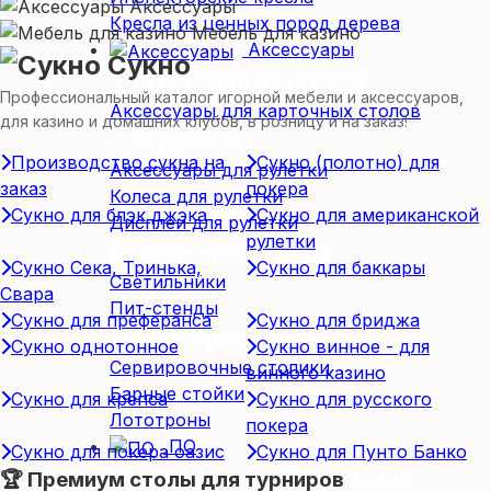
Аксессуары
Кресла из ценных пород дерева
Мебель для казино
Аксессуары
Сукно
Для карточных столов
Профессиональный каталог игорной мебели и аксессуаров,
Аксессуары для карточных столов
для казино и домашних клубов, в розницу и на заказ!
Для рулетки
Производство сукна на
Сукно (полотно) для
Аксессуары для рулетки
заказ
покера
Колеса для рулетки
Сукно для блэк джэка
Сукно для американской
Дисплеи для рулетки
рулетки
Прочие аксессуары
Сукно Сека, Тринька,
Сукно для баккары
Светильники
Свара
Пит-стенды
Сукно для преферанса
Сукно для бриджа
Доп. оборудование
Сукно однотонное
Сукно винное - для
Сервировочные столики
винного казино
Барные стойки
Сукно для крепса
Сукно для русского
Лототроны
покера
ПО
Сукно для покера оазис
Сукно для Пунто Банко
Программное обеспечение
🏆 Премиум столы для турниров