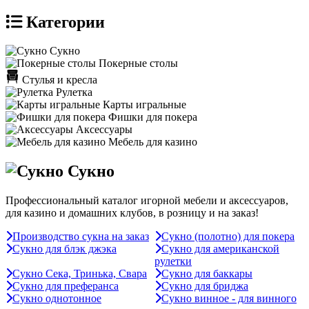
Категории
Сукно
Покерные столы
Стулья и кресла
Рулетка
Карты игральные
Фишки для покера
Аксессуары
Мебель для казино
Сукно
Профессиональный каталог игорной мебели и аксессуаров,
для казино и домашних клубов, в розницу и на заказ!
Производство сукна на заказ
Сукно (полотно) для покера
Сукно для блэк джэка
Сукно для американской
рулетки
Сукно Сека, Тринька, Свара
Сукно для баккары
Сукно для преферанса
Сукно для бриджа
Сукно однотонное
Сукно винное - для винного