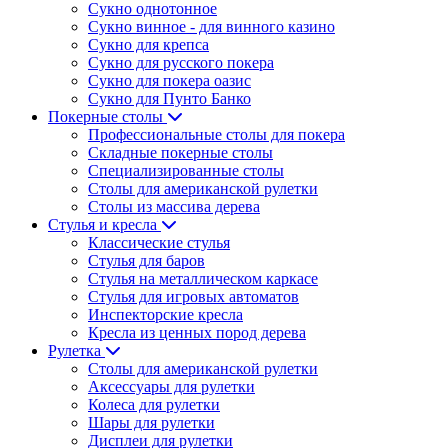
Сукно однотонное
Сукно винное - для винного казино
Сукно для крепса
Сукно для русского покера
Сукно для покера оазис
Сукно для Пунто Банко
Покерные столы
Профессиональные столы для покера
Складные покерные столы
Специализированные столы
Столы для американской рулетки
Столы из массива дерева
Стулья и кресла
Классические стулья
Стулья для баров
Стулья на металлическом каркасе
Стулья для игровых автоматов
Инспекторские кресла
Кресла из ценных пород дерева
Рулетка
Столы для американской рулетки
Аксессуары для рулетки
Колеса для рулетки
Шары для рулетки
Дисплеи для рулетки