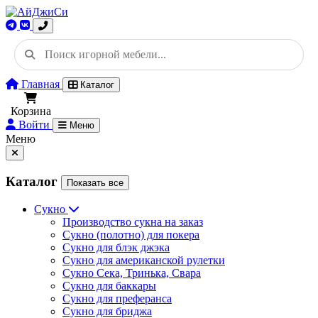
Главная
Каталог
Корзина
Войти
Меню
Меню
Каталог
Показать все
Сукно
Производство сукна на заказ
Сукно (полотно) для покера
Сукно для блэк джэка
Сукно для американской рулетки
Сукно Сека, Тринька, Свара
Сукно для баккары
Сукно для преферанса
Сукно для бриджа