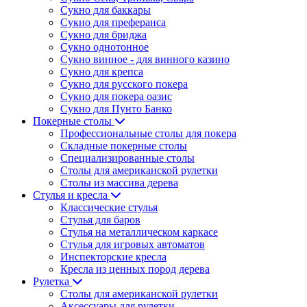
Сукно для баккары
Сукно для преферанса
Сукно для бриджа
Сукно однотонное
Сукно винное - для винного казино
Сукно для крепса
Сукно для русского покера
Сукно для покера оазис
Сукно для Пунто Банко
Покерные столы
Профессиональные столы для покера
Складные покерные столы
Специализированные столы
Столы для американской рулетки
Столы из массива дерева
Стулья и кресла
Классические стулья
Стулья для баров
Стулья на металлическом каркасе
Стулья для игровых автоматов
Инспекторские кресла
Кресла из ценных пород дерева
Рулетка
Столы для американской рулетки
Аксессуары для рулетки