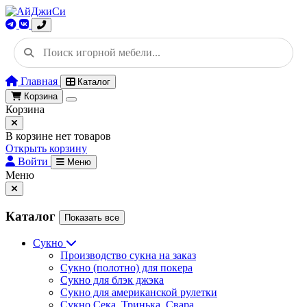
Главная
Каталог
Корзина
Корзина
В корзине нет товаров
Открыть корзину
Войти
Меню
Меню
Каталог
Показать все
Сукно
Производство сукна на заказ
Сукно (полотно) для покера
Сукно для блэк джэка
Сукно для американской рулетки
Сукно Сека, Тринька, Свара