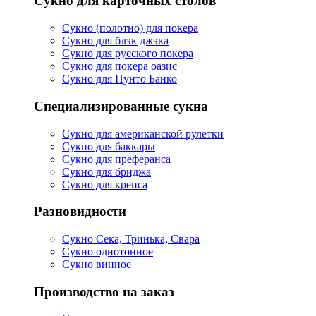
Сукно для карточных столов
Сукно (полотно) для покера
Сукно для блэк джэка
Сукно для русского покера
Сукно для покера оазис
Сукно для Пунто Банко
Специализированные сукна
Сукно для американской рулетки
Сукно для баккары
Сукно для преферанса
Сукно для бриджа
Сукно для крепса
Разновидности
Сукно Сека, Тринька, Свара
Сукно однотонное
Сукно винное
Производство на заказ