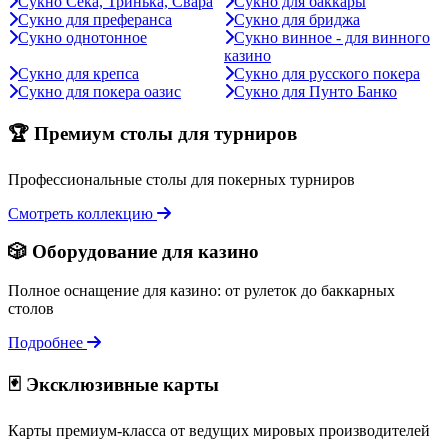
Сукно Сека, Тринька, Свара
Сукно для баккары
Сукно для преферанса
Сукно для бриджа
Сукно однотонное
Сукно винное - для винного
казино
Сукно для крепса
Сукно для русского покера
Сукно для покера оазис
Сукно для Пунто Банко
🏆 Премиум столы для турниров
Профессиональные столы для покерных турниров
Смотреть коллекцию
🎲 Оборудование для казино
Полное оснащение для казино: от рулеток до баккарных
столов
Подробнее
🃏 Эксклюзивные карты
Карты премиум-класса от ведущих мировых производителей