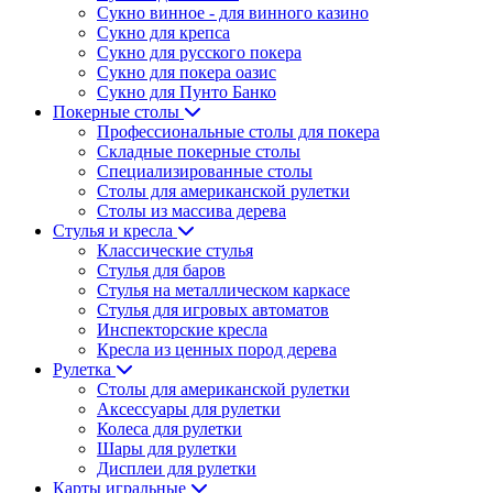
Сукно винное - для винного казино
Сукно для крепса
Сукно для русского покера
Сукно для покера оазис
Сукно для Пунто Банко
Покерные столы
Профессиональные столы для покера
Складные покерные столы
Специализированные столы
Столы для американской рулетки
Столы из массива дерева
Стулья и кресла
Классические стулья
Стулья для баров
Стулья на металлическом каркасе
Стулья для игровых автоматов
Инспекторские кресла
Кресла из ценных пород дерева
Рулетка
Столы для американской рулетки
Аксессуары для рулетки
Колеса для рулетки
Шары для рулетки
Дисплеи для рулетки
Карты игральные