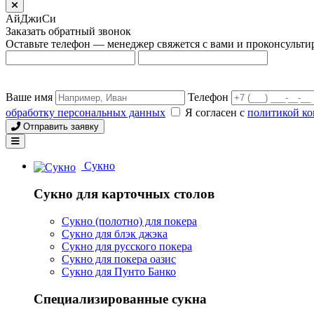
АйДжиСи
Заказать обратный звонок
Оставьте телефон — менеджер свяжется с вами и проконсульти
Ваше имя
Телефон
обработку персональных данных
Я согласен с
политикой к
Отправить заявку
Сукно
Сукно для карточных столов
Сукно (полотно) для покера
Сукно для блэк джэка
Сукно для русского покера
Сукно для покера оазис
Сукно для Пунто Банко
Специализированные сукна