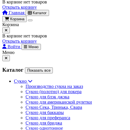
В корзине нет товаров
Открыть корзину
Главная
Каталог
Корзина
Корзина
В корзине нет товаров
Открыть корзину
Войти
Меню
Меню
Каталог
Показать все
Сукно
Производство сукна на заказ
Сукно (полотно) для покера
Сукно для блэк джэка
Сукно для американской рулетки
Сукно Сека, Тринька, Свара
Сукно для баккары
Сукно для преферанса
Сукно для бриджа
Сукно однотонное