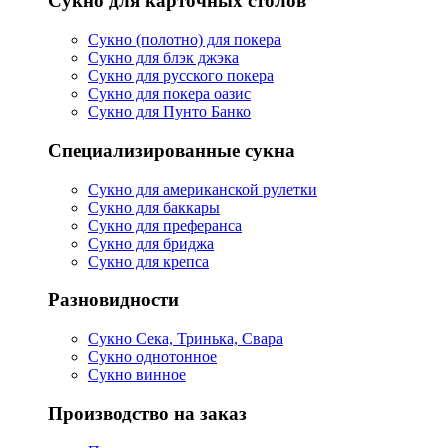
Сукно для карточных столов
Сукно (полотно) для покера
Сукно для блэк джэка
Сукно для русского покера
Сукно для покера оазис
Сукно для Пунто Банко
Специализированные сукна
Сукно для американской рулетки
Сукно для баккары
Сукно для преферанса
Сукно для бриджа
Сукно для крепса
Разновидности
Сукно Сека, Тринька, Свара
Сукно однотонное
Сукно винное
Производство на заказ