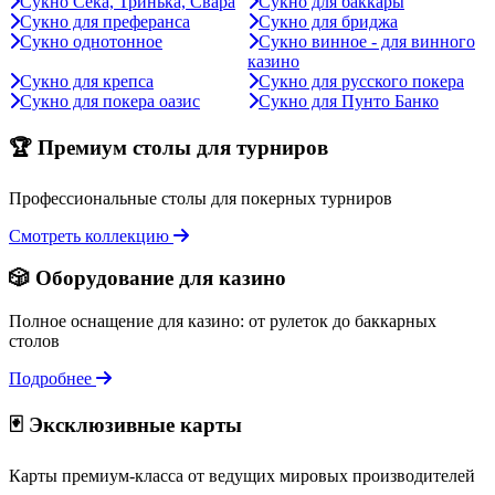
Сукно Сека, Тринька, Свара
Сукно для баккары
Сукно для преферанса
Сукно для бриджа
Сукно однотонное
Сукно винное - для винного
казино
Сукно для крепса
Сукно для русского покера
Сукно для покера оазис
Сукно для Пунто Банко
🏆 Премиум столы для турниров
Профессиональные столы для покерных турниров
Смотреть коллекцию
🎲 Оборудование для казино
Полное оснащение для казино: от рулеток до баккарных
столов
Подробнее
🃏 Эксклюзивные карты
Карты премиум-класса от ведущих мировых производителей