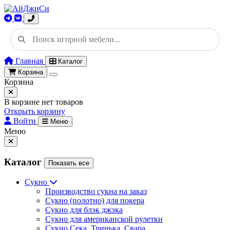
Главная
Каталог
Корзина
Корзина
В корзине нет товаров
Открыть корзину
Войти
Меню
Меню
Каталог
Показать все
Сукно
Производство сукна на заказ
Сукно (полотно) для покера
Сукно для блэк джэка
Сукно для американской рулетки
Сукно Сека, Тринька, Свара