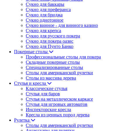
Сукно для баккары
Сукно для преферанса
Сукно для бриджа
Сукно однотонное
Сукно винное - для винного казино
Сукно для крепса
Сукно для русского покера
Сукно для покера оазис
Сукно для Пунто Банко
Покерные столы
Профессиональные столы для покера
Складные покерные столы
Специализированные столы
Столы для американской рулетки
Столы из массива дерева
Стулья и кресла
Классические стулья
Стулья для баров
Стулья на металлическом каркасе
Стулья для игровых автоматов
Инспекторские кресла
Кресла из ценных пород дерева
Рулетка
Столы для американской рулетки
Аксессуары для рулетки