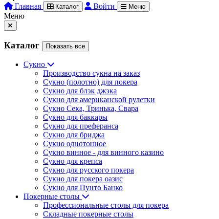
Главная
Войти
Каталог
Меню
Меню
Каталог
Показать все
Сукно
Производство сукна на заказ
Сукно (полотно) для покера
Сукно для блэк джэка
Сукно для американской рулетки
Сукно Сека, Тринька, Свара
Сукно для баккары
Сукно для преферанса
Сукно для бриджа
Сукно однотонное
Сукно винное - для винного казино
Сукно для крепса
Сукно для русского покера
Сукно для покера оазис
Сукно для Пунто Банко
Покерные столы
Профессиональные столы для покера
Складные покерные столы