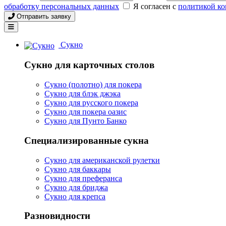
обработку персональных данных
Я согласен с
политикой к
Отправить заявку
Сукно
Сукно для карточных столов
Сукно (полотно) для покера
Сукно для блэк джэка
Сукно для русского покера
Сукно для покера оазис
Сукно для Пунто Банко
Специализированные сукна
Сукно для американской рулетки
Сукно для баккары
Сукно для преферанса
Сукно для бриджа
Сукно для крепса
Разновидности