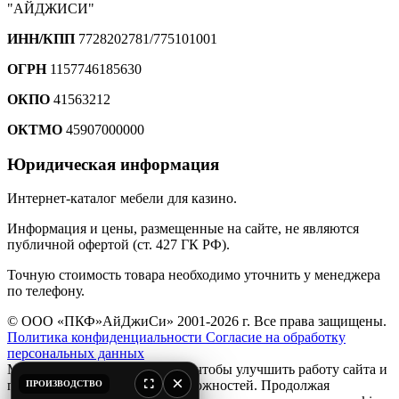
"АЙДЖИСИ"
ИНН/КПП
7728202781/775101001
ОГРН
1157746185630
ОКПО
41563212
ОКТМО
45907000000
Юридическая информация
Интернет-каталог мебели для казино.
Информация и цены, размещенные на сайте, не являются
публичной офертой (ст. 427 ГК РФ).
Точную стоимость товара необходимо уточнить у менеджера
по телефону.
© ООО «ПКФ»АйДжиСи» 2001-2026 г. Все права защищены.
Политика конфиденциальности
Согласие на обработку
персональных данных
Мы используем файлы
cookie
, чтобы улучшить работу сайта и
×
предоставить вам больше возможностей. Продолжая
ПРОИЗВОДСТВО