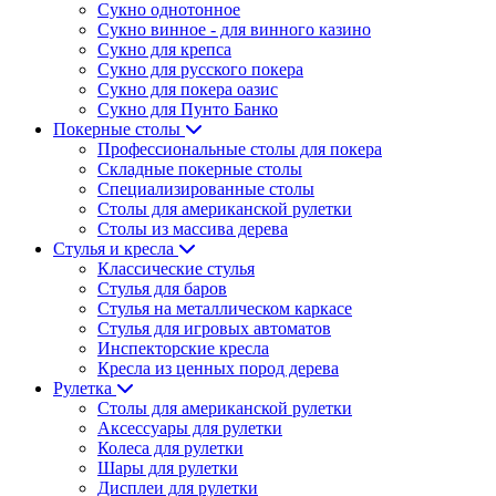
Сукно однотонное
Сукно винное - для винного казино
Сукно для крепса
Сукно для русского покера
Сукно для покера оазис
Сукно для Пунто Банко
Покерные столы
Профессиональные столы для покера
Складные покерные столы
Специализированные столы
Столы для американской рулетки
Столы из массива дерева
Стулья и кресла
Классические стулья
Стулья для баров
Стулья на металлическом каркасе
Стулья для игровых автоматов
Инспекторские кресла
Кресла из ценных пород дерева
Рулетка
Столы для американской рулетки
Аксессуары для рулетки
Колеса для рулетки
Шары для рулетки
Дисплеи для рулетки