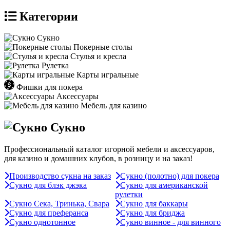
Категории
Сукно
Покерные столы
Стулья и кресла
Рулетка
Карты игральные
Фишки для покера
Аксессуары
Мебель для казино
Сукно
Профессиональный каталог игорной мебели и аксессуаров,
для казино и домашних клубов, в розницу и на заказ!
Производство сукна на заказ
Сукно (полотно) для покера
Сукно для блэк джэка
Сукно для американской
рулетки
Сукно Сека, Тринька, Свара
Сукно для баккары
Сукно для преферанса
Сукно для бриджа
Сукно однотонное
Сукно винное - для винного