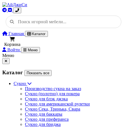
Главная
Каталог
Корзина
Войти
Меню
Меню
Каталог
Показать все
Сукно
Производство сукна на заказ
Сукно (полотно) для покера
Сукно для блэк джэка
Сукно для американской рулетки
Сукно Сека, Тринька, Свара
Сукно для баккары
Сукно для преферанса
Сукно для бриджа