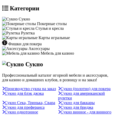
Категории
Сукно
Покерные столы
Стулья и кресла
Рулетка
Карты игральные
Фишки для покера
Аксессуары
Мебель для казино
Сукно
Профессиональный каталог игорной мебели и аксессуаров,
для казино и домашних клубов, в розницу и на заказ!
Производство сукна на заказ
Сукно (полотно) для покера
Сукно для блэк джэка
Сукно для американской
рулетки
Сукно Сека, Тринька, Свара
Сукно для баккары
Сукно для преферанса
Сукно для бриджа
Сукно однотонное
Сукно винное - для винного