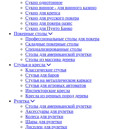
Сукно однотонное
Сукно винное - для винного казино
Сукно для крепса
Сукно для русского покера
Сукно для покера оазис
Сукно для Пунто Банко
Покерные столы
Профессиональные столы для покера
Складные покерные столы
Специализированные столы
Столы для американской рулетки
Столы из массива дерева
Стулья и кресла
Классические стулья
Стулья для баров
Стулья на металлическом каркасе
Стулья для игровых автоматов
Инспекторские кресла
Кресла из ценных пород дерева
Рулетка
Столы для американской рулетки
Аксессуары для рулетки
Колеса для рулетки
Шары для рулетки
Дисплеи для рулетки