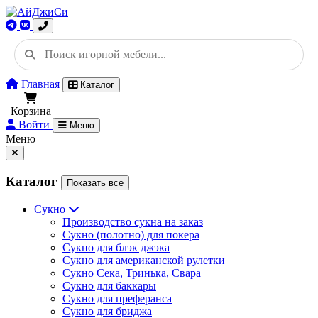
Главная
Каталог
Корзина
Войти
Меню
Меню
Каталог
Показать все
Сукно
Производство сукна на заказ
Сукно (полотно) для покера
Сукно для блэк джэка
Сукно для американской рулетки
Сукно Сека, Тринька, Свара
Сукно для баккары
Сукно для преферанса
Сукно для бриджа