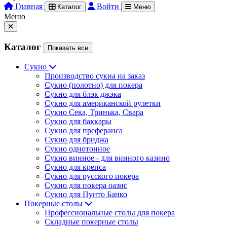
Главная
Войти
Каталог
Меню
Меню
Каталог
Показать все
Сукно
Производство сукна на заказ
Сукно (полотно) для покера
Сукно для блэк джэка
Сукно для американской рулетки
Сукно Сека, Тринька, Свара
Сукно для баккары
Сукно для преферанса
Сукно для бриджа
Сукно однотонное
Сукно винное - для винного казино
Сукно для крепса
Сукно для русского покера
Сукно для покера оазис
Сукно для Пунто Банко
Покерные столы
Профессиональные столы для покера
Складные покерные столы