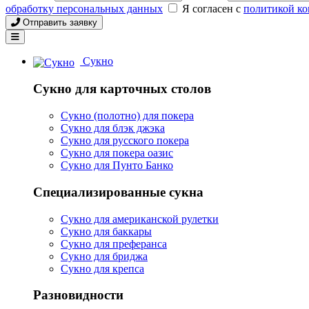
обработку персональных данных
Я согласен с
политикой к
Отправить заявку
Сукно
Сукно для карточных столов
Сукно (полотно) для покера
Сукно для блэк джэка
Сукно для русского покера
Сукно для покера оазис
Сукно для Пунто Банко
Специализированные сукна
Сукно для американской рулетки
Сукно для баккары
Сукно для преферанса
Сукно для бриджа
Сукно для крепса
Разновидности