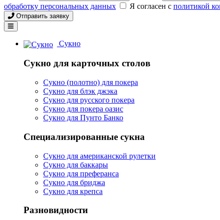
обработку персональных данных
Я согласен с
политикой к
Отправить заявку
Сукно
Сукно для карточных столов
Сукно (полотно) для покера
Сукно для блэк джэка
Сукно для русского покера
Сукно для покера оазис
Сукно для Пунто Банко
Специализированные сукна
Сукно для американской рулетки
Сукно для баккары
Сукно для преферанса
Сукно для бриджа
Сукно для крепса
Разновидности