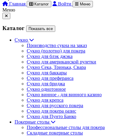
Главная
Войти
Каталог
Меню
Меню
Каталог
Показать все
Сукно
Производство сукна на заказ
Сукно (полотно) для покера
Сукно для блэк джэка
Сукно для американской рулетки
Сукно Сека, Тринька, Свара
Сукно для баккары
Сукно для преферанса
Сукно для бриджа
Сукно однотонное
Сукно винное - для винного казино
Сукно для крепса
Сукно для русского покера
Сукно для покера оазис
Сукно для Пунто Банко
Покерные столы
Профессиональные столы для покера
Складные покерные столы