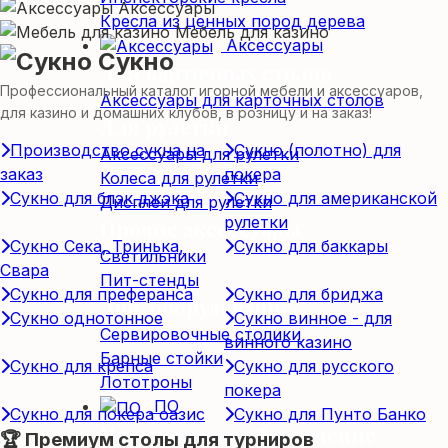
Аксессуары
Кресла из ценных пород дерева
Мебель для казино
Аксессуары
Сукно
Для карточных столов
Профессиональный каталог игорной мебели и аксессуаров,
Аксессуары для карточных столов
для казино и домашних клубов, в розницу и на заказ!
Для рулетки
Производство сукна на
Сукно (полотно) для
Аксессуары для рулетки
заказ
покера
Колеса для рулетки
Сукно для блэк джэка
Сукно для американской
Дисплеи для рулетки
рулетки
Прочие аксессуары
Сукно Сека, Тринька,
Сукно для баккары
Светильники
Свара
Пит-стенды
Сукно для преферанса
Сукно для бриджа
Доп. оборудование
Сукно однотонное
Сукно винное - для
Сервировочные столики
винного казино
Барные стойки
Сукно для крепса
Сукно для русского
Лототроны
покера
ПО
Сукно для покера оазис
Сукно для Пунто Банко
Программное обеспечение
🏆 Премиум столы для турниров