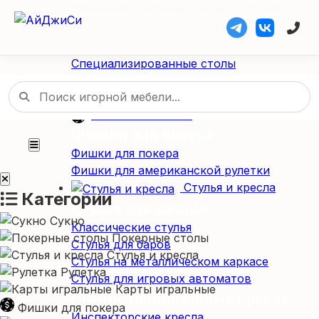
Профессиональные столы для покера
Складные покерные столы
Специализированные столы
Специализированные столы
Столы для американской рулетки
Столы из массива дерева
Фишки / Жетоны
Фишки для покера
Фишки для покера
Фишки для американской рулетки
Стулья и кресла
Категории
Стулья для казино
Сукно
Классические стулья
Покерные столы
Стулья для баров
Стулья и кресла
Стулья на металлическом каркасе
Рулетка
Стулья для игровых автоматов
Карты игральные
Специализированные кресла
Фишки для покера
Инспекторские кресла