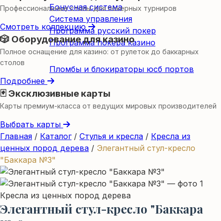
Бонусная система
Профессиональные столы для покерных турниров
Система управления
Смотреть коллекцию
Программа русский покер
🎲 Оборудование для казино
Программа покера казино
Полное оснащение для казино: от рулеток до баккарных
Пломбы
столов
Пломбы и блокираторы юсб портов
Подробнее
🃏 Эксклюзивные карты
Карты премиум-класса от ведущих мировых производителей
Выбрать карты
Главная
/
Каталог
/
Стулья и кресла
/
Кресла из
ценных пород дерева
/
Элегантный стул-кресло
"Баккара №3"
Кресла из ценных пород дерева
Элегантный стул-кресло "Баккара