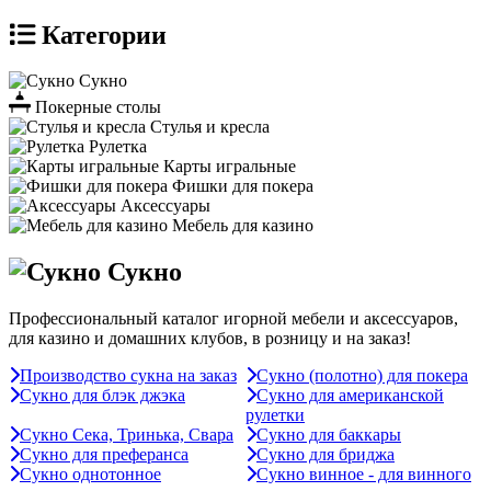
Категории
Сукно
Покерные столы
Стулья и кресла
Рулетка
Карты игральные
Фишки для покера
Аксессуары
Мебель для казино
Сукно
Профессиональный каталог игорной мебели и аксессуаров,
для казино и домашних клубов, в розницу и на заказ!
Производство сукна на заказ
Сукно (полотно) для покера
Сукно для блэк джэка
Сукно для американской
рулетки
Сукно Сека, Тринька, Свара
Сукно для баккары
Сукно для преферанса
Сукно для бриджа
Сукно однотонное
Сукно винное - для винного