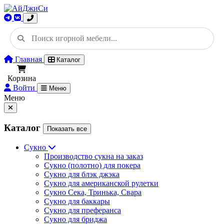
Главная
Каталог
Корзина
Войти
Меню
Меню
Каталог
Показать все
Сукно
Производство сукна на заказ
Сукно (полотно) для покера
Сукно для блэк джэка
Сукно для американской рулетки
Сукно Сека, Тринька, Свара
Сукно для баккары
Сукно для преферанса
Сукно для бриджа