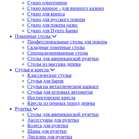
Сукно однотонное
Сукно винное - для винного казино
Сукно для крепса
Сукно для русского покера
Сукно для покера оазис
Сукно для Пунто Банко
Покерные столы
Профессиональные столы для покера
Складные покерные столы
Специализированные столы
Столы для американской рулетки
Столы из массива дерева
Стулья и кресла
Классические стулья
Стулья для баров
Стулья на металлическом каркасе
Стулья для игровых автоматов
Инспекторские кресла
Кресла из ценных пород дерева
Рулетка
Столы для американской рулетки
Аксессуары для рулетки
Колеса для рулетки
Шары для рулетки
Дисплеи для рулетки