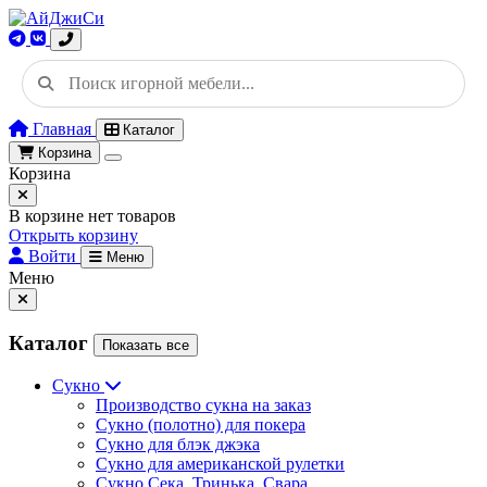
Главная
Каталог
Корзина
Корзина
В корзине нет товаров
Открыть корзину
Войти
Меню
Меню
Каталог
Показать все
Сукно
Производство сукна на заказ
Сукно (полотно) для покера
Сукно для блэк джэка
Сукно для американской рулетки
Сукно Сека, Тринька, Свара