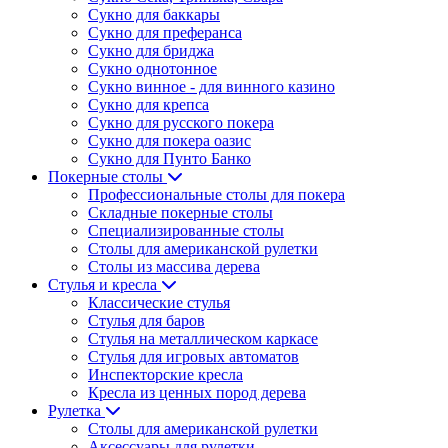
Сукно для баккары
Сукно для преферанса
Сукно для бриджа
Сукно однотонное
Сукно винное - для винного казино
Сукно для крепса
Сукно для русского покера
Сукно для покера оазис
Сукно для Пунто Банко
Покерные столы
Профессиональные столы для покера
Складные покерные столы
Специализированные столы
Столы для американской рулетки
Столы из массива дерева
Стулья и кресла
Классические стулья
Стулья для баров
Стулья на металлическом каркасе
Стулья для игровых автоматов
Инспекторские кресла
Кресла из ценных пород дерева
Рулетка
Столы для американской рулетки
Аксессуары для рулетки