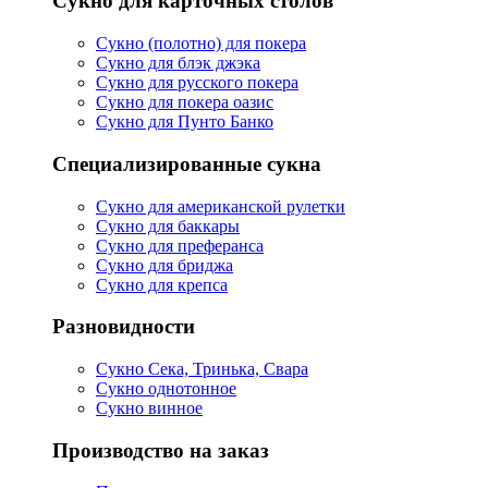
Сукно для карточных столов
Сукно (полотно) для покера
Сукно для блэк джэка
Сукно для русского покера
Сукно для покера оазис
Сукно для Пунто Банко
Специализированные сукна
Сукно для американской рулетки
Сукно для баккары
Сукно для преферанса
Сукно для бриджа
Сукно для крепса
Разновидности
Сукно Сека, Тринька, Свара
Сукно однотонное
Сукно винное
Производство на заказ