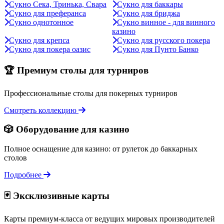
Сукно Сека, Тринька, Свара
Сукно для баккары
Сукно для преферанса
Сукно для бриджа
Сукно однотонное
Сукно винное - для винного
казино
Сукно для крепса
Сукно для русского покера
Сукно для покера оазис
Сукно для Пунто Банко
🏆 Премиум столы для турниров
Профессиональные столы для покерных турниров
Смотреть коллекцию
🎲 Оборудование для казино
Полное оснащение для казино: от рулеток до баккарных
столов
Подробнее
🃏 Эксклюзивные карты
Карты премиум-класса от ведущих мировых производителей