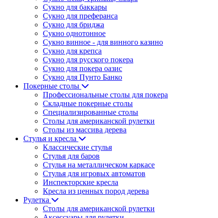
Сукно для баккары
Сукно для преферанса
Сукно для бриджа
Сукно однотонное
Сукно винное - для винного казино
Сукно для крепса
Сукно для русского покера
Сукно для покера оазис
Сукно для Пунто Банко
Покерные столы
Профессиональные столы для покера
Складные покерные столы
Специализированные столы
Столы для американской рулетки
Столы из массива дерева
Стулья и кресла
Классические стулья
Стулья для баров
Стулья на металлическом каркасе
Стулья для игровых автоматов
Инспекторские кресла
Кресла из ценных пород дерева
Рулетка
Столы для американской рулетки
Аксессуары для рулетки