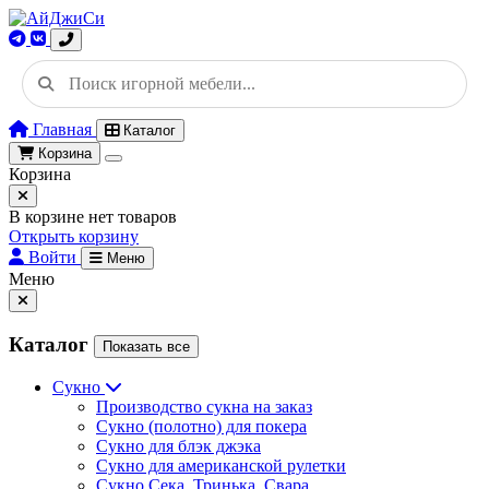
Главная
Каталог
Корзина
Корзина
В корзине нет товаров
Открыть корзину
Войти
Меню
Меню
Каталог
Показать все
Сукно
Производство сукна на заказ
Сукно (полотно) для покера
Сукно для блэк джэка
Сукно для американской рулетки
Сукно Сека, Тринька, Свара