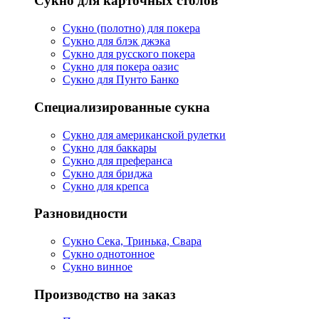
Сукно для карточных столов
Сукно (полотно) для покера
Сукно для блэк джэка
Сукно для русского покера
Сукно для покера оазис
Сукно для Пунто Банко
Специализированные сукна
Сукно для американской рулетки
Сукно для баккары
Сукно для преферанса
Сукно для бриджа
Сукно для крепса
Разновидности
Сукно Сека, Тринька, Свара
Сукно однотонное
Сукно винное
Производство на заказ