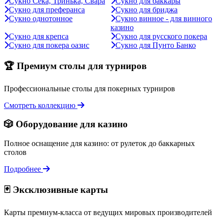
Сукно Сека, Тринька, Свара
Сукно для баккары
Сукно для преферанса
Сукно для бриджа
Сукно однотонное
Сукно винное - для винного
казино
Сукно для крепса
Сукно для русского покера
Сукно для покера оазис
Сукно для Пунто Банко
🏆 Премиум столы для турниров
Профессиональные столы для покерных турниров
Смотреть коллекцию
🎲 Оборудование для казино
Полное оснащение для казино: от рулеток до баккарных
столов
Подробнее
🃏 Эксклюзивные карты
Карты премиум-класса от ведущих мировых производителей