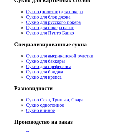
Сукно для карточных столов
Сукно (полотно) для покера
Сукно для блэк джэка
Сукно для русского покера
Сукно для покера оазис
Сукно для Пунто Банко
Специализированные сукна
Сукно для американской рулетки
Сукно для баккары
Сукно для преферанса
Сукно для бриджа
Сукно для крепса
Разновидности
Сукно Сека, Тринька, Свара
Сукно однотонное
Сукно винное
Производство на заказ