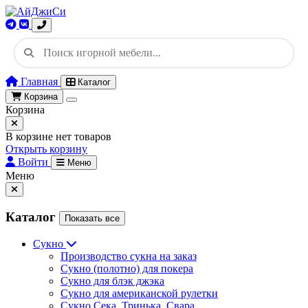
Главная
Каталог
Корзина
Корзина
В корзине нет товаров
Открыть корзину
Войти
Меню
Меню
Каталог
Показать все
Сукно
Производство сукна на заказ
Сукно (полотно) для покера
Сукно для блэк джэка
Сукно для американской рулетки
Сукно Сека, Тринька, Свара