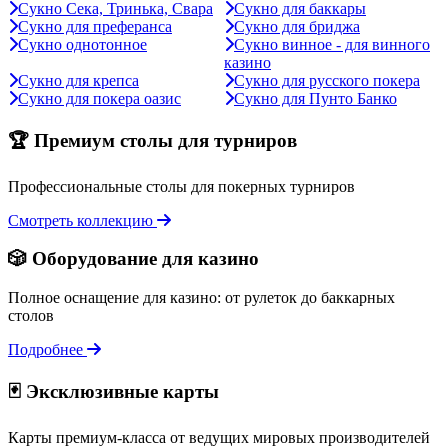
Сукно Сека, Тринька, Свара
Сукно для баккары
Сукно для преферанса
Сукно для бриджа
Сукно однотонное
Сукно винное - для винного
казино
Сукно для крепса
Сукно для русского покера
Сукно для покера оазис
Сукно для Пунто Банко
🏆 Премиум столы для турниров
Профессиональные столы для покерных турниров
Смотреть коллекцию
🎲 Оборудование для казино
Полное оснащение для казино: от рулеток до баккарных
столов
Подробнее
🃏 Эксклюзивные карты
Карты премиум-класса от ведущих мировых производителей