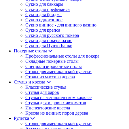
Сукно для баккары
Сукно для преферанса
Сукно для бриджа
Сукно однотонное
Сукно винное - для винного казино
Сукно для крепса
Сукно для русского покера
Сукно для покера оазис
Сукно для Пунто Банко
Покерные столы
Профессиональные столы для покера
Складные покерные столы
Специализированные столы
Столы для американской рулетки
Столы из массива дерева
Стулья и кресла
Классические стулья
Стулья для баров
Стулья на металлическом каркасе
Стулья для игровых автоматов
Инспекторские кресла
Кресла из ценных пород дерева
Рулетка
Столы для американской рулетки
Аксессуары для рулетки