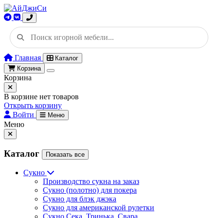
Главная
Каталог
Корзина
Корзина
В корзине нет товаров
Открыть корзину
Войти
Меню
Меню
Каталог
Показать все
Сукно
Производство сукна на заказ
Сукно (полотно) для покера
Сукно для блэк джэка
Сукно для американской рулетки
Сукно Сека, Тринька, Свара