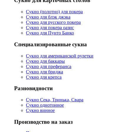
Сукно для карточных столов
Сукно (полотно) для покера
Сукно для блэк джэка
Сукно для русского покера
Сукно для покера оазис
Сукно для Пунто Банко
Специализированные сукна
Сукно для американской рулетки
Сукно для баккары
Сукно для преферанса
Сукно для бриджа
Сукно для крепса
Разновидности
Сукно Сека, Тринька, Свара
Сукно однотонное
Сукно винное
Производство на заказ