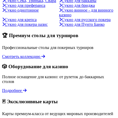
Сукно Сека, Тринька, Свара
Сукно для баккары
Сукно для преферанса
Сукно для бриджа
Сукно однотонное
Сукно винное - для винного
казино
Сукно для крепса
Сукно для русского покера
Сукно для покера оазис
Сукно для Пунто Банко
🏆 Премиум столы для турниров
Профессиональные столы для покерных турниров
Смотреть коллекцию
🎲 Оборудование для казино
Полное оснащение для казино: от рулеток до баккарных
столов
Подробнее
🃏 Эксклюзивные карты
Карты премиум-класса от ведущих мировых производителей