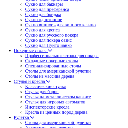
Сукно для баккары
Сукно для преферанса
Сукно для бриджа
Сукно однотонное
Сукно винное - для винного казино
Сукно для крепса
Сукно для русского покера
Сукно для покера оазис
Сукно для Пунто Банко
Покерные столы
Профессиональные столы для покера
Складные покерные столы
Специализированные столы
Столы для американской рулетки
Столы из массива дерева
Стулья и кресла
Классические стулья
Стулья для баров
Стулья на металлическом каркасе
Стулья для игровых автоматов
Инспекторские кресла
Кресла из ценных пород дерева
Рулетка
Столы для американской рулетки
Аксессуары для рулетки