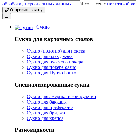
обработку персональных данных
Я согласен с
политикой к
Отправить заявку
Сукно
Сукно для карточных столов
Сукно (полотно) для покера
Сукно для блэк джэка
Сукно для русского покера
Сукно для покера оазис
Сукно для Пунто Банко
Специализированные сукна
Сукно для американской рулетки
Сукно для баккары
Сукно для преферанса
Сукно для бриджа
Сукно для крепса
Разновидности