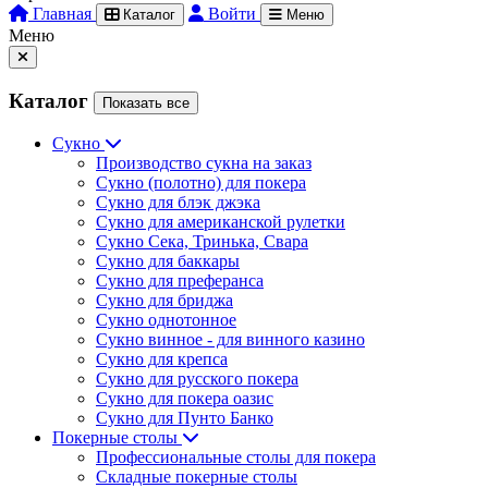
Главная
Войти
Каталог
Меню
Меню
Каталог
Показать все
Сукно
Производство сукна на заказ
Сукно (полотно) для покера
Сукно для блэк джэка
Сукно для американской рулетки
Сукно Сека, Тринька, Свара
Сукно для баккары
Сукно для преферанса
Сукно для бриджа
Сукно однотонное
Сукно винное - для винного казино
Сукно для крепса
Сукно для русского покера
Сукно для покера оазис
Сукно для Пунто Банко
Покерные столы
Профессиональные столы для покера
Складные покерные столы