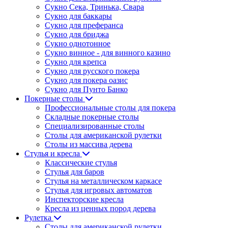
Сукно Сека, Тринька, Свара
Сукно для баккары
Сукно для преферанса
Сукно для бриджа
Сукно однотонное
Сукно винное - для винного казино
Сукно для крепса
Сукно для русского покера
Сукно для покера оазис
Сукно для Пунто Банко
Покерные столы
Профессиональные столы для покера
Складные покерные столы
Специализированные столы
Столы для американской рулетки
Столы из массива дерева
Стулья и кресла
Классические стулья
Стулья для баров
Стулья на металлическом каркасе
Стулья для игровых автоматов
Инспекторские кресла
Кресла из ценных пород дерева
Рулетка
Столы для американской рулетки