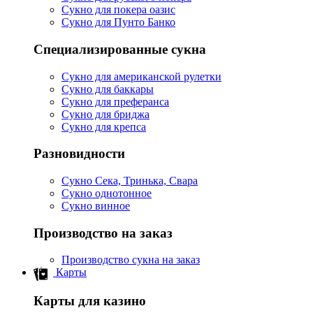
Сукно для покера оазис
Сукно для Пунто Банко
Специализированные сукна
Сукно для американской рулетки
Сукно для баккары
Сукно для преферанса
Сукно для бриджа
Сукно для крепса
Разновидности
Сукно Сека, Тринька, Свара
Сукно однотонное
Сукно винное
Производство на заказ
Производство сукна на заказ
Карты
Карты для казино