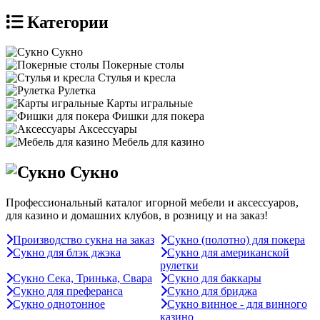
Категории
Сукно
Покерные столы
Стулья и кресла
Рулетка
Карты игральные
Фишки для покера
Аксессуары
Мебель для казино
Сукно
Профессиональный каталог игорной мебели и аксессуаров,
для казино и домашних клубов, в розницу и на заказ!
Производство сукна на заказ
Сукно (полотно) для покера
Сукно для блэк джэка
Сукно для американской
рулетки
Сукно Сека, Тринька, Свара
Сукно для баккары
Сукно для преферанса
Сукно для бриджа
Сукно однотонное
Сукно винное - для винного
казино