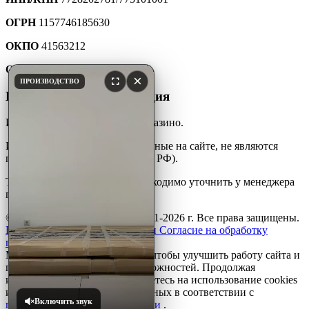
ОГРН
1157746185630
ОКПО
41563212
ОКТМО
45907000000
×
ПРОИЗВОДСТВО
Юридическая информация
Интернет-каталог мебели для казино.
Информация и цены, размещенные на сайте, не являются
публичной офертой (ст. 427 ГК РФ).
Точную стоимость товара необходимо уточнить у менеджера
по телефону.
© ООО «ПКФ»АйДжиСи» 2001-2026 г. Все права защищены.
Политика конфиденциальности
Согласие на обработку
персональных данных
Мы используем файлы
cookie
, чтобы улучшить работу сайта и
предоставить вам больше возможностей. Продолжая
использовать сайт, вы соглашаетесь на использование cookies
и обработку персональных данных в соответствии с
Включить звук
политикой конфиденциальности
.