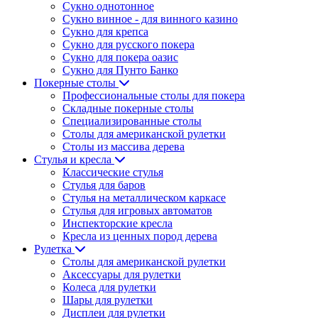
Сукно однотонное
Сукно винное - для винного казино
Сукно для крепса
Сукно для русского покера
Сукно для покера оазис
Сукно для Пунто Банко
Покерные столы
Профессиональные столы для покера
Складные покерные столы
Специализированные столы
Столы для американской рулетки
Столы из массива дерева
Стулья и кресла
Классические стулья
Стулья для баров
Стулья на металлическом каркасе
Стулья для игровых автоматов
Инспекторские кресла
Кресла из ценных пород дерева
Рулетка
Столы для американской рулетки
Аксессуары для рулетки
Колеса для рулетки
Шары для рулетки
Дисплеи для рулетки