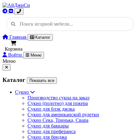
Главная
Каталог
Корзина
Войти
Меню
Меню
Каталог
Показать все
Сукно
Производство сукна на заказ
Сукно (полотно) для покера
Сукно для блэк джэка
Сукно для американской рулетки
Сукно Сека, Тринька, Свара
Сукно для баккары
Сукно для преферанса
Сукно для бриджа