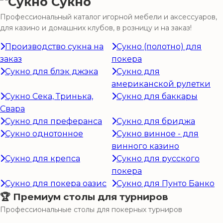
Сукно
Профессиональный каталог игорной мебели и аксессуаров,
для казино и домашних клубов, в розницу и на заказ!
Производство сукна на
Сукно (полотно) для
заказ
покера
Сукно для блэк джэка
Сукно для
американской рулетки
Сукно Сека, Тринька,
Сукно для баккары
Свара
Сукно для преферанса
Сукно для бриджа
Сукно однотонное
Сукно винное - для
винного казино
Сукно для крепса
Сукно для русского
покера
Сукно для покера оазис
Сукно для Пунто Банко
🏆 Премиум столы для турниров
Профессиональные столы для покерных турниров