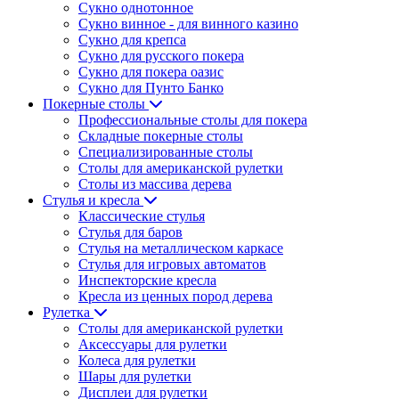
Сукно однотонное
Сукно винное - для винного казино
Сукно для крепса
Сукно для русского покера
Сукно для покера оазис
Сукно для Пунто Банко
Покерные столы
Профессиональные столы для покера
Складные покерные столы
Специализированные столы
Столы для американской рулетки
Столы из массива дерева
Стулья и кресла
Классические стулья
Стулья для баров
Стулья на металлическом каркасе
Стулья для игровых автоматов
Инспекторские кресла
Кресла из ценных пород дерева
Рулетка
Столы для американской рулетки
Аксессуары для рулетки
Колеса для рулетки
Шары для рулетки
Дисплеи для рулетки