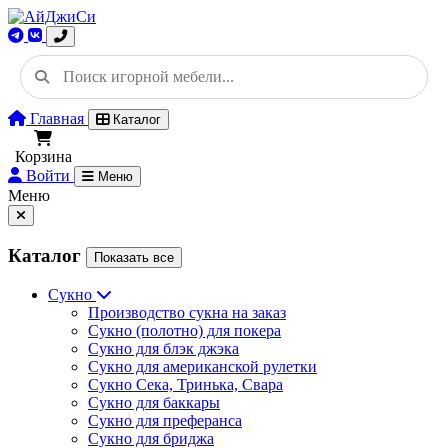
Главная
Каталог
Корзина
Войти
Меню
Меню
Каталог
Показать все
Сукно
Производство сукна на заказ
Сукно (полотно) для покера
Сукно для блэк джэка
Сукно для американской рулетки
Сукно Сека, Тринька, Свара
Сукно для баккары
Сукно для преферанса
Сукно для бриджа