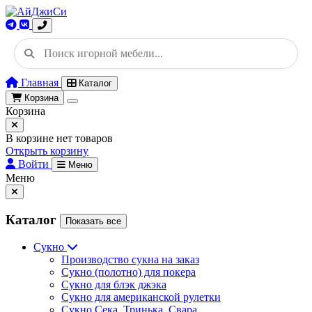
Главная
Каталог
Корзина
Корзина
В корзине нет товаров
Открыть корзину
Войти
Меню
Меню
Каталог
Показать все
Сукно
Производство сукна на заказ
Сукно (полотно) для покера
Сукно для блэк джэка
Сукно для американской рулетки
Сукно Сека, Тринька, Свара