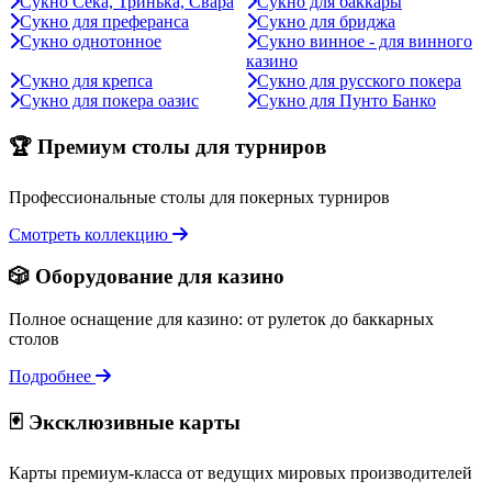
Сукно Сека, Тринька, Свара
Сукно для баккары
Сукно для преферанса
Сукно для бриджа
Сукно однотонное
Сукно винное - для винного
казино
Сукно для крепса
Сукно для русского покера
Сукно для покера оазис
Сукно для Пунто Банко
🏆 Премиум столы для турниров
Профессиональные столы для покерных турниров
Смотреть коллекцию
🎲 Оборудование для казино
Полное оснащение для казино: от рулеток до баккарных
столов
Подробнее
🃏 Эксклюзивные карты
Карты премиум-класса от ведущих мировых производителей