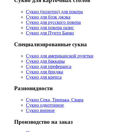
Сукно для карточных столов
Сукно (полотно) для покера
Сукно для блэк джэка
Сукно для русского покера
Сукно для покера оазис
Сукно для Пунто Банко
Специализированные сукна
Сукно для американской рулетки
Сукно для баккары
Сукно для преферанса
Сукно для бриджа
Сукно для крепса
Разновидности
Сукно Сека, Тринька, Свара
Сукно однотонное
Сукно винное
Производство на заказ