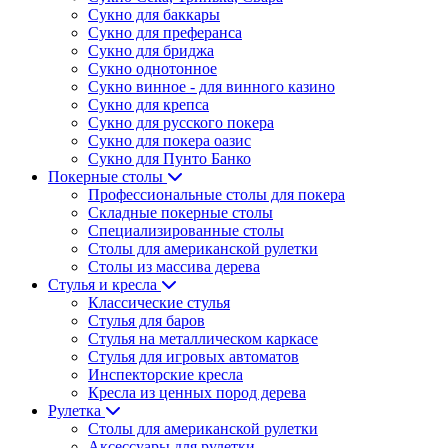
Сукно для баккары
Сукно для преферанса
Сукно для бриджа
Сукно однотонное
Сукно винное - для винного казино
Сукно для крепса
Сукно для русского покера
Сукно для покера оазис
Сукно для Пунто Банко
Покерные столы
Профессиональные столы для покера
Складные покерные столы
Специализированные столы
Столы для американской рулетки
Столы из массива дерева
Стулья и кресла
Классические стулья
Стулья для баров
Стулья на металлическом каркасе
Стулья для игровых автоматов
Инспекторские кресла
Кресла из ценных пород дерева
Рулетка
Столы для американской рулетки
Аксессуары для рулетки