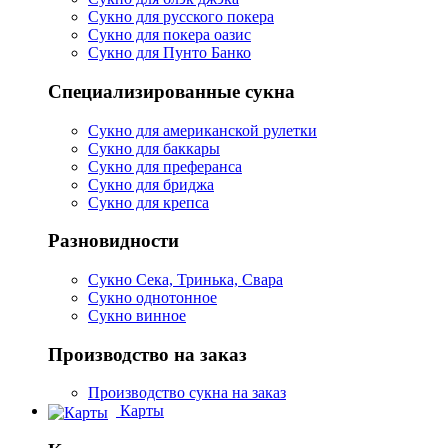
Сукно для русского покера
Сукно для покера оазис
Сукно для Пунто Банко
Специализированные сукна
Сукно для американской рулетки
Сукно для баккары
Сукно для преферанса
Сукно для бриджа
Сукно для крепса
Разновидности
Сукно Сека, Тринька, Свара
Сукно однотонное
Сукно винное
Производство на заказ
Производство сукна на заказ
Карты