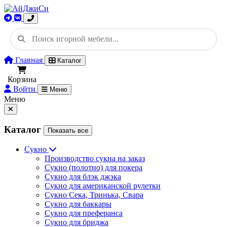
Главная
Каталог
Корзина
Войти
Меню
Меню
Каталог
Показать все
Сукно
Производство сукна на заказ
Сукно (полотно) для покера
Сукно для блэк джэка
Сукно для американской рулетки
Сукно Сека, Тринька, Свара
Сукно для баккары
Сукно для преферанса
Сукно для бриджа