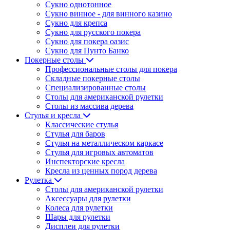
Сукно однотонное
Сукно винное - для винного казино
Сукно для крепса
Сукно для русского покера
Сукно для покера оазис
Сукно для Пунто Банко
Покерные столы
Профессиональные столы для покера
Складные покерные столы
Специализированные столы
Столы для американской рулетки
Столы из массива дерева
Стулья и кресла
Классические стулья
Стулья для баров
Стулья на металлическом каркасе
Стулья для игровых автоматов
Инспекторские кресла
Кресла из ценных пород дерева
Рулетка
Столы для американской рулетки
Аксессуары для рулетки
Колеса для рулетки
Шары для рулетки
Дисплеи для рулетки