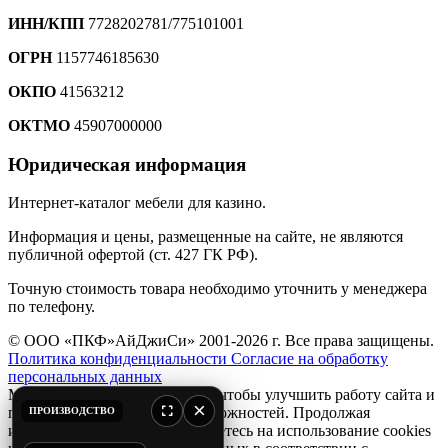
ИНН/КПП
7728202781/775101001
ОГРН
1157746185630
ОКПО
41563212
ОКТМО
45907000000
Юридическая информация
Интернет-каталог мебели для казино.
Информация и цены, размещенные на сайте, не являются
публичной офертой (ст. 427 ГК РФ).
Точную стоимость товара необходимо уточнить у менеджера
по телефону.
© ООО «ПКФ»АйДжиСи» 2001-2026 г. Все права защищены.
Политика конфиденциальности
Согласие на обработку
персональных данных
Мы используем файлы
cookie
, чтобы улучшить работу сайта и
×
предоставить вам больше возможностей. Продолжая
ПРОИЗВОДСТВО
использовать сайт, вы соглашаетесь на использование cookies