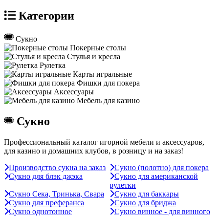
Категории
Сукно
Покерные столы
Стулья и кресла
Рулетка
Карты игральные
Фишки для покера
Аксессуары
Мебель для казино
Сукно
Профессиональный каталог игорной мебели и аксессуаров,
для казино и домашних клубов, в розницу и на заказ!
Производство сукна на заказ
Сукно (полотно) для покера
Сукно для блэк джэка
Сукно для американской
рулетки
Сукно Сека, Тринька, Свара
Сукно для баккары
Сукно для преферанса
Сукно для бриджа
Сукно однотонное
Сукно винное - для винного