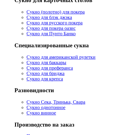
Сукно для карточных столов
Сукно (полотно) для покера
Сукно для блэк джэка
Сукно для русского покера
Сукно для покера оазис
Сукно для Пунто Банко
Специализированные сукна
Сукно для американской рулетки
Сукно для баккары
Сукно для преферанса
Сукно для бриджа
Сукно для крепса
Разновидности
Сукно Сека, Тринька, Свара
Сукно однотонное
Сукно винное
Производство на заказ