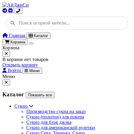
Главная
Каталог
Корзина
Корзина
В корзине нет товаров
Открыть корзину
Войти
Меню
Меню
Каталог
Показать все
Сукно
Производство сукна на заказ
Сукно (полотно) для покера
Сукно для блэк джэка
Сукно для американской рулетки
Сукно Сека, Тринька, Свара