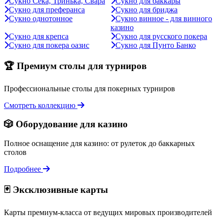
Сукно Сека, Тринька, Свара
Сукно для баккары
Сукно для преферанса
Сукно для бриджа
Сукно однотонное
Сукно винное - для винного
казино
Сукно для крепса
Сукно для русского покера
Сукно для покера оазис
Сукно для Пунто Банко
🏆 Премиум столы для турниров
Профессиональные столы для покерных турниров
Смотреть коллекцию
🎲 Оборудование для казино
Полное оснащение для казино: от рулеток до баккарных
столов
Подробнее
🃏 Эксклюзивные карты
Карты премиум-класса от ведущих мировых производителей