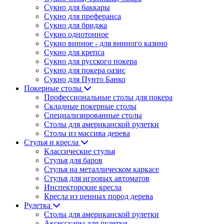
Сукно для баккары
Сукно для преферанса
Сукно для бриджа
Сукно однотонное
Сукно винное - для винного казино
Сукно для крепса
Сукно для русского покера
Сукно для покера оазис
Сукно для Пунто Банко
Покерные столы
Профессиональные столы для покера
Складные покерные столы
Специализированные столы
Столы для американской рулетки
Столы из массива дерева
Стулья и кресла
Классические стулья
Стулья для баров
Стулья на металлическом каркасе
Стулья для игровых автоматов
Инспекторские кресла
Кресла из ценных пород дерева
Рулетка
Столы для американской рулетки
Аксессуары для рулетки