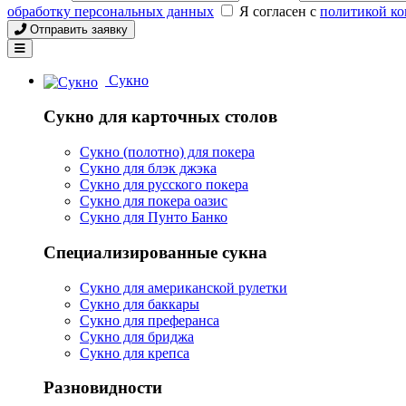
обработку персональных данных
Я согласен с
политикой к
Отправить заявку
Сукно
Сукно для карточных столов
Сукно (полотно) для покера
Сукно для блэк джэка
Сукно для русского покера
Сукно для покера оазис
Сукно для Пунто Банко
Специализированные сукна
Сукно для американской рулетки
Сукно для баккары
Сукно для преферанса
Сукно для бриджа
Сукно для крепса
Разновидности