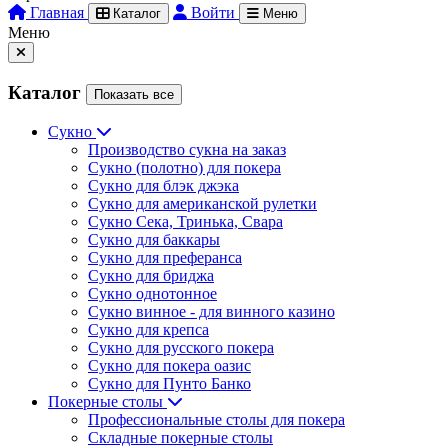
Главная
Войти
Каталог
Меню
Меню
Каталог
Показать все
Сукно
Производство сукна на заказ
Сукно (полотно) для покера
Сукно для блэк джэка
Сукно для американской рулетки
Сукно Сека, Тринька, Свара
Сукно для баккары
Сукно для преферанса
Сукно для бриджа
Сукно однотонное
Сукно винное - для винного казино
Сукно для крепса
Сукно для русского покера
Сукно для покера оазис
Сукно для Пунто Банко
Покерные столы
Профессиональные столы для покера
Складные покерные столы