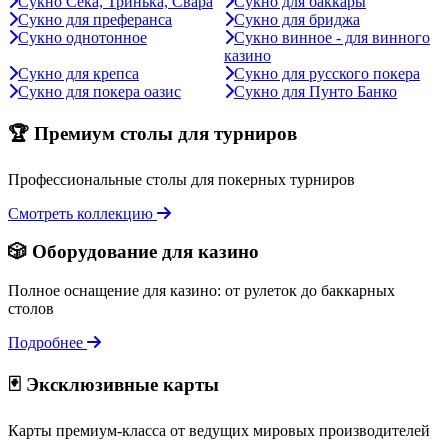
Сукно Сека, Тринька, Свара
Сукно для баккары
Сукно для преферанса
Сукно для бриджа
Сукно однотонное
Сукно винное - для винного
казино
Сукно для крепса
Сукно для русского покера
Сукно для покера оазис
Сукно для Пунто Банко
🏆 Премиум столы для турниров
Профессиональные столы для покерных турниров
Смотреть коллекцию
🎲 Оборудование для казино
Полное оснащение для казино: от рулеток до баккарных
столов
Подробнее
🃏 Эксклюзивные карты
Карты премиум-класса от ведущих мировых производителей