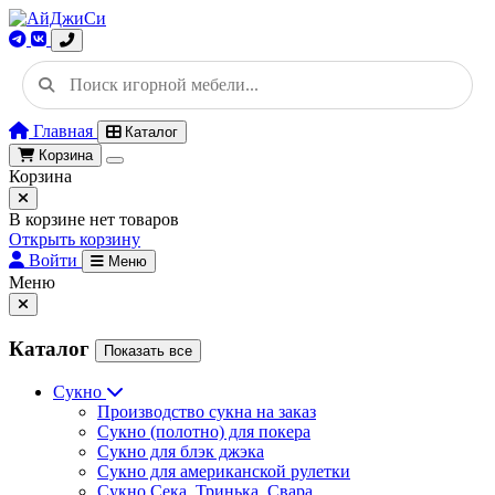
Главная
Каталог
Корзина
Корзина
В корзине нет товаров
Открыть корзину
Войти
Меню
Меню
Каталог
Показать все
Сукно
Производство сукна на заказ
Сукно (полотно) для покера
Сукно для блэк джэка
Сукно для американской рулетки
Сукно Сека, Тринька, Свара