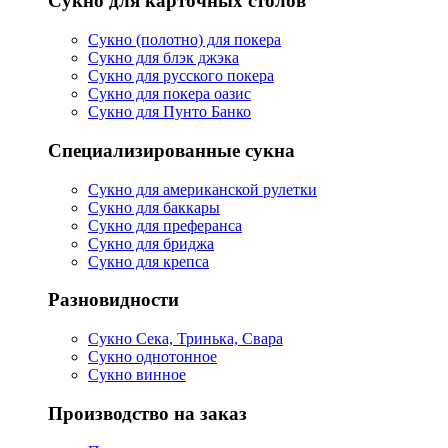
Сукно для карточных столов
Сукно (полотно) для покера
Сукно для блэк джэка
Сукно для русского покера
Сукно для покера оазис
Сукно для Пунто Банко
Специализированные сукна
Сукно для американской рулетки
Сукно для баккары
Сукно для преферанса
Сукно для бриджа
Сукно для крепса
Разновидности
Сукно Сека, Тринька, Свара
Сукно однотонное
Сукно винное
Производство на заказ