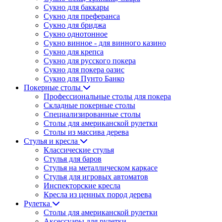
Сукно для баккары
Сукно для преферанса
Сукно для бриджа
Сукно однотонное
Сукно винное - для винного казино
Сукно для крепса
Сукно для русского покера
Сукно для покера оазис
Сукно для Пунто Банко
Покерные столы
Профессиональные столы для покера
Складные покерные столы
Специализированные столы
Столы для американской рулетки
Столы из массива дерева
Стулья и кресла
Классические стулья
Стулья для баров
Стулья на металлическом каркасе
Стулья для игровых автоматов
Инспекторские кресла
Кресла из ценных пород дерева
Рулетка
Столы для американской рулетки
Аксессуары для рулетки