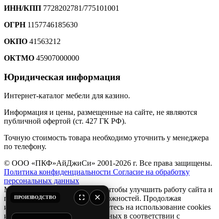
ИНН/КПП
7728202781/775101001
ОГРН
1157746185630
ОКПО
41563212
ОКТМО
45907000000
Юридическая информация
Интернет-каталог мебели для казино.
Информация и цены, размещенные на сайте, не являются
публичной офертой (ст. 427 ГК РФ).
Точную стоимость товара необходимо уточнить у менеджера
по телефону.
© ООО «ПКФ»АйДжиСи» 2001-2026 г. Все права защищены.
Политика конфиденциальности
Согласие на обработку
персональных данных
Мы используем файлы
cookie
, чтобы улучшить работу сайта и
×
предоставить вам больше возможностей. Продолжая
ПРОИЗВОДСТВО
использовать сайт, вы соглашаетесь на использование cookies
и обработку персональных данных в соответствии с