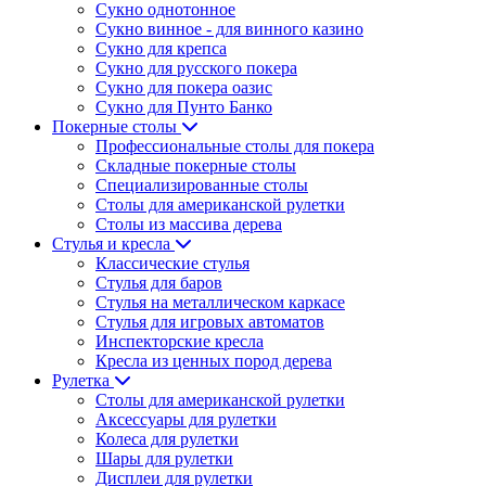
Сукно однотонное
Сукно винное - для винного казино
Сукно для крепса
Сукно для русского покера
Сукно для покера оазис
Сукно для Пунто Банко
Покерные столы
Профессиональные столы для покера
Складные покерные столы
Специализированные столы
Столы для американской рулетки
Столы из массива дерева
Стулья и кресла
Классические стулья
Стулья для баров
Стулья на металлическом каркасе
Стулья для игровых автоматов
Инспекторские кресла
Кресла из ценных пород дерева
Рулетка
Столы для американской рулетки
Аксессуары для рулетки
Колеса для рулетки
Шары для рулетки
Дисплеи для рулетки