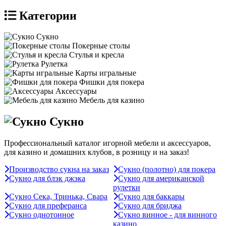
Категории
Сукно
Покерные столы
Стулья и кресла
Рулетка
Карты игральные
Фишки для покера
Аксессуары
Мебель для казино
Сукно
Профессиональный каталог игорной мебели и аксессуаров,
для казино и домашних клубов, в розницу и на заказ!
Производство сукна на заказ
Сукно (полотно) для покера
Сукно для блэк джэка
Сукно для американской
рулетки
Сукно Сека, Тринька, Свара
Сукно для баккары
Сукно для преферанса
Сукно для бриджа
Сукно однотонное
Сукно винное - для винного
казино