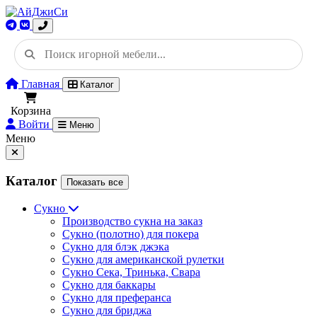
Главная
Каталог
Корзина
Войти
Меню
Меню
Каталог
Показать все
Сукно
Производство сукна на заказ
Сукно (полотно) для покера
Сукно для блэк джэка
Сукно для американской рулетки
Сукно Сека, Тринька, Свара
Сукно для баккары
Сукно для преферанса
Сукно для бриджа