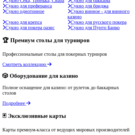
Сукно Сека, Тринька, Свара
Сукно для баккары
Сукно для преферанса
Сукно для бриджа
Сукно однотонное
Сукно винное - для винного
казино
Сукно для крепса
Сукно для русского покера
Сукно для покера оазис
Сукно для Пунто Банко
🏆 Премиум столы для турниров
Профессиональные столы для покерных турниров
Смотреть коллекцию
🎲 Оборудование для казино
Полное оснащение для казино: от рулеток до баккарных
столов
Подробнее
🃏 Эксклюзивные карты
Карты премиум-класса от ведущих мировых производителей