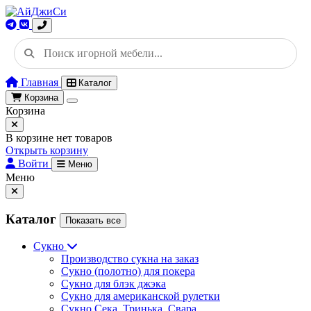
Главная
Каталог
Корзина
Корзина
В корзине нет товаров
Открыть корзину
Войти
Меню
Меню
Каталог
Показать все
Сукно
Производство сукна на заказ
Сукно (полотно) для покера
Сукно для блэк джэка
Сукно для американской рулетки
Сукно Сека, Тринька, Свара