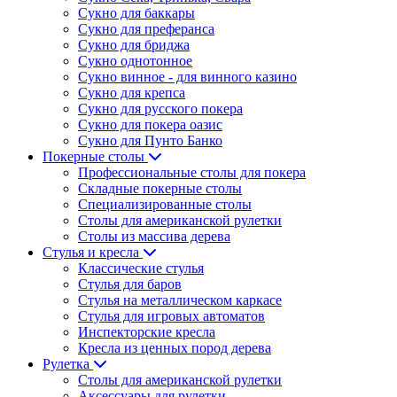
Сукно для баккары
Сукно для преферанса
Сукно для бриджа
Сукно однотонное
Сукно винное - для винного казино
Сукно для крепса
Сукно для русского покера
Сукно для покера оазис
Сукно для Пунто Банко
Покерные столы
Профессиональные столы для покера
Складные покерные столы
Специализированные столы
Столы для американской рулетки
Столы из массива дерева
Стулья и кресла
Классические стулья
Стулья для баров
Стулья на металлическом каркасе
Стулья для игровых автоматов
Инспекторские кресла
Кресла из ценных пород дерева
Рулетка
Столы для американской рулетки
Аксессуары для рулетки