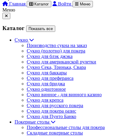
Главная
Войти
Каталог
Меню
Меню
Каталог
Показать все
Сукно
Производство сукна на заказ
Сукно (полотно) для покера
Сукно для блэк джэка
Сукно для американской рулетки
Сукно Сека, Тринька, Свара
Сукно для баккары
Сукно для преферанса
Сукно для бриджа
Сукно однотонное
Сукно винное - для винного казино
Сукно для крепса
Сукно для русского покера
Сукно для покера оазис
Сукно для Пунто Банко
Покерные столы
Профессиональные столы для покера
Складные покерные столы