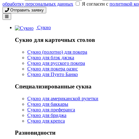
обработку персональных данных
Я согласен с
политикой к
Отправить заявку
Сукно
Сукно для карточных столов
Сукно (полотно) для покера
Сукно для блэк джэка
Сукно для русского покера
Сукно для покера оазис
Сукно для Пунто Банко
Специализированные сукна
Сукно для американской рулетки
Сукно для баккары
Сукно для преферанса
Сукно для бриджа
Сукно для крепса
Разновидности