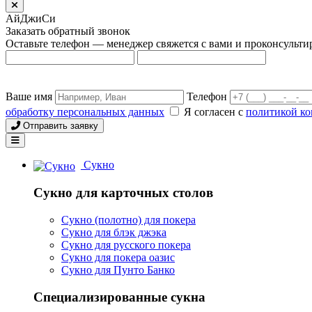
АйДжиСи
Заказать обратный звонок
Оставьте телефон — менеджер свяжется с вами и проконсульти
Ваше имя
Телефон
обработку персональных данных
Я согласен с
политикой к
Отправить заявку
Сукно
Сукно для карточных столов
Сукно (полотно) для покера
Сукно для блэк джэка
Сукно для русского покера
Сукно для покера оазис
Сукно для Пунто Банко
Специализированные сукна