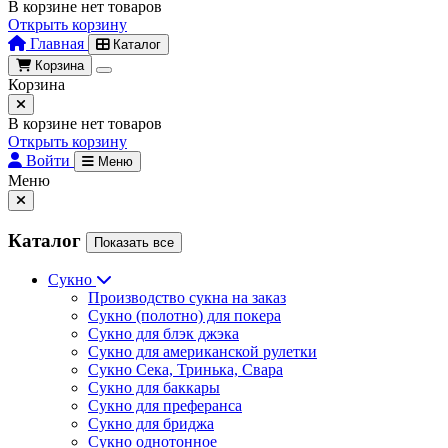
В корзине нет товаров
Открыть корзину
Главная
Каталог
Корзина
Корзина
В корзине нет товаров
Открыть корзину
Войти
Меню
Меню
Каталог
Показать все
Сукно
Производство сукна на заказ
Сукно (полотно) для покера
Сукно для блэк джэка
Сукно для американской рулетки
Сукно Сека, Тринька, Свара
Сукно для баккары
Сукно для преферанса
Сукно для бриджа
Сукно однотонное