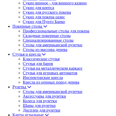
Сукно винное - для винного казино
Сукно для крепса
Сукно для русского покера
Сукно для покера оазис
Сукно для Пунто Банко
Покерные столы
Профессиональные столы для покера
Складные покерные столы
Специализированные столы
Столы для американской рулетки
Столы из массива дерева
Стулья и кресла
Классические стулья
Стулья для баров
Стулья на металлическом каркасе
Стулья для игровых автоматов
Инспекторские кресла
Кресла из ценных пород дерева
Рулетка
Столы для американской рулетки
Аксессуары для рулетки
Колеса для рулетки
Шары для рулетки
Дисплеи для рулетки
Карты игральные