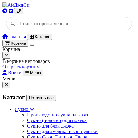
Главная
Каталог
Корзина
Корзина
В корзине нет товаров
Открыть корзину
Войти
Меню
Меню
Каталог
Показать все
Сукно
Производство сукна на заказ
Сукно (полотно) для покера
Сукно для блэк джэка
Сукно для американской рулетки
Сукно Сека, Тринька, Свара