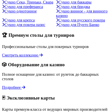
Сукно Сека, Тринька, Свара
Сукно для баккары
Сукно для преферанса
Сукно для бриджа
Сукно однотонное
Сукно винное - для винного
казино
Сукно для крепса
Сукно для русского покера
Сукно для покера оазис
Сукно для Пунто Банко
🏆 Премиум столы для турниров
Профессиональные столы для покерных турниров
Смотреть коллекцию
🎲 Оборудование для казино
Полное оснащение для казино: от рулеток до баккарных
столов
Подробнее
🃏 Эксклюзивные карты
Карты премиум-класса от ведущих мировых производителей