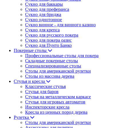
Сукно для баккары
Сукно для преферанса
Сукно для бриджа
Сукно однотонное
Сукно винное - для винного казино
Сукно для крепса
Сукно для русского покера
Сукно для покера оазис
Сукно для Пунто Банко
Покерные столы
Профессиональные столы для покера
Складные покерные столы
Специализированные столы
Столы для американской рулетки
Столы из массива дерева
Стулья и кресла
Классические стулья
Стулья для баров
Стулья на металлическом каркасе
Стулья для игровых автоматов
Инспекторские кресла
Кресла из ценных пород дерева
Рулетка
Столы для американской рулетки
Аксессуары для рулетки