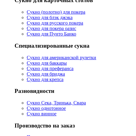
Сукно для карточных столов
Сукно (полотно) для покера
Сукно для блэк джэка
Сукно для русского покера
Сукно для покера оазис
Сукно для Пунто Банко
Специализированные сукна
Сукно для американской рулетки
Сукно для баккары
Сукно для преферанса
Сукно для бриджа
Сукно для крепса
Разновидности
Сукно Сека, Тринька, Свара
Сукно однотонное
Сукно винное
Производство на заказ