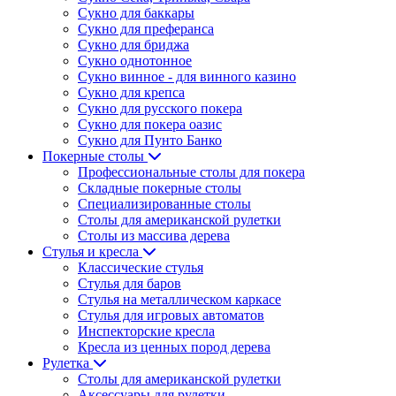
Сукно для баккары
Сукно для преферанса
Сукно для бриджа
Сукно однотонное
Сукно винное - для винного казино
Сукно для крепса
Сукно для русского покера
Сукно для покера оазис
Сукно для Пунто Банко
Покерные столы
Профессиональные столы для покера
Складные покерные столы
Специализированные столы
Столы для американской рулетки
Столы из массива дерева
Стулья и кресла
Классические стулья
Стулья для баров
Стулья на металлическом каркасе
Стулья для игровых автоматов
Инспекторские кресла
Кресла из ценных пород дерева
Рулетка
Столы для американской рулетки
Аксессуары для рулетки