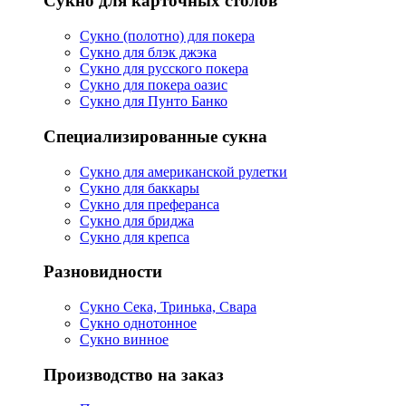
Сукно для карточных столов
Сукно (полотно) для покера
Сукно для блэк джэка
Сукно для русского покера
Сукно для покера оазис
Сукно для Пунто Банко
Специализированные сукна
Сукно для американской рулетки
Сукно для баккары
Сукно для преферанса
Сукно для бриджа
Сукно для крепса
Разновидности
Сукно Сека, Тринька, Свара
Сукно однотонное
Сукно винное
Производство на заказ