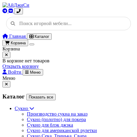
Главная
Каталог
Корзина
Корзина
В корзине нет товаров
Открыть корзину
Войти
Меню
Меню
Каталог
Показать все
Сукно
Производство сукна на заказ
Сукно (полотно) для покера
Сукно для блэк джэка
Сукно для американской рулетки
Сукно Сека, Тринька, Свара