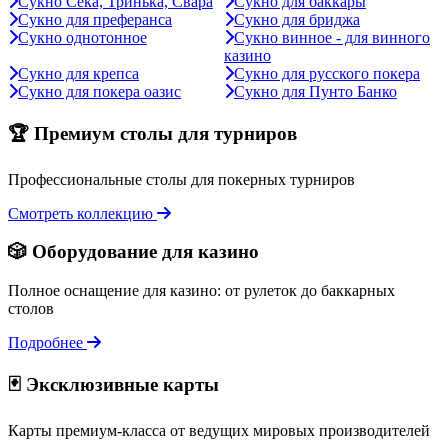
Сукно Сека, Тринька, Свара
Сукно для баккары
Сукно для преферанса
Сукно для бриджа
Сукно однотонное
Сукно винное - для винного
казино
Сукно для крепса
Сукно для русского покера
Сукно для покера оазис
Сукно для Пунто Банко
🏆 Премиум столы для турниров
Профессиональные столы для покерных турниров
Смотреть коллекцию
🎲 Оборудование для казино
Полное оснащение для казино: от рулеток до баккарных
столов
Подробнее
🃏 Эксклюзивные карты
Карты премиум-класса от ведущих мировых производителей