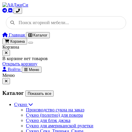
Главная
Каталог
Корзина
Корзина
В корзине нет товаров
Открыть корзину
Войти
Меню
Меню
Каталог
Показать все
Сукно
Производство сукна на заказ
Сукно (полотно) для покера
Сукно для блэк джэка
Сукно для американской рулетки
Сукно Сека, Тринька, Свара