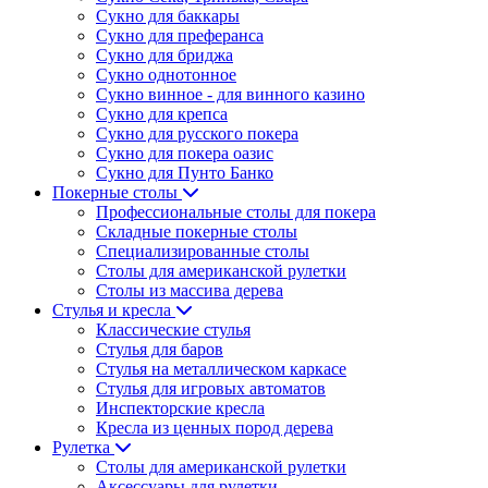
Сукно для баккары
Сукно для преферанса
Сукно для бриджа
Сукно однотонное
Сукно винное - для винного казино
Сукно для крепса
Сукно для русского покера
Сукно для покера оазис
Сукно для Пунто Банко
Покерные столы
Профессиональные столы для покера
Складные покерные столы
Специализированные столы
Столы для американской рулетки
Столы из массива дерева
Стулья и кресла
Классические стулья
Стулья для баров
Стулья на металлическом каркасе
Стулья для игровых автоматов
Инспекторские кресла
Кресла из ценных пород дерева
Рулетка
Столы для американской рулетки
Аксессуары для рулетки