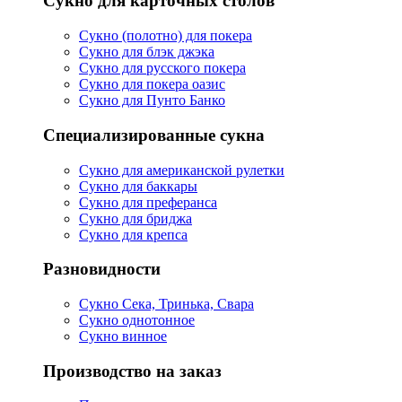
Сукно для карточных столов
Сукно (полотно) для покера
Сукно для блэк джэка
Сукно для русского покера
Сукно для покера оазис
Сукно для Пунто Банко
Специализированные сукна
Сукно для американской рулетки
Сукно для баккары
Сукно для преферанса
Сукно для бриджа
Сукно для крепса
Разновидности
Сукно Сека, Тринька, Свара
Сукно однотонное
Сукно винное
Производство на заказ