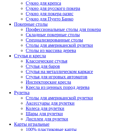
Сукно для крепса
Сукно для русского покера
Сукно для покера оазис
Сукно для Пунто Банко
Покерные столы
Профессиональные столы для покера
Складные покерные столы
Специализированные столы
Столы для американской рулетки
Столы из массива дерева
Стулья и кресла
Классические стулья
Стулья для баров
Стулья на металлическом каркасе
Стулья для игровых автоматов
Инспекторские кресла
Кресла из ценных пород дерева
Рулетка
Столы для американской рулетки
Аксессуары для рулетки
Колеса для рулетки
Шары для рулетки
Дисплеи для рулетки
Карты игральные
100% пластиковые карты