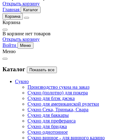
Открыть корзину
Главная
Каталог
Корзина
Корзина
В корзине нет товаров
Открыть корзину
Войти
Меню
Меню
Каталог
Показать все
Сукно
Производство сукна на заказ
Сукно (полотно) для покера
Сукно для блэк джэка
Сукно для американской рулетки
Сукно Сека, Тринька, Свара
Сукно для баккары
Сукно для преферанса
Сукно для бриджа
Сукно однотонное
Сукно винное - для винного казино