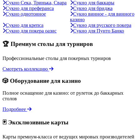
Сукно Сека, Тринька, Свара
Сукно для баккары
Сукно для преферанса
Сукно для бриджа
Сукно однотонное
Сукно винное - для винного
казино
Сукно для крепса
Сукно для русского покера
Сукно для покера оазис
Сукно для Пунто Банко
🏆 Премиум столы для турниров
Профессиональные столы для покерных турниров
Смотреть коллекцию
🎲 Оборудование для казино
Полное оснащение для казино: от рулеток до баккарных
столов
Подробнее
🃏 Эксклюзивные карты
Карты премиум-класса от ведущих мировых производителей