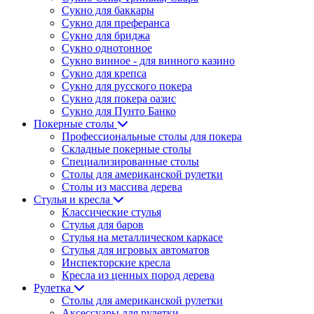
Сукно для баккары
Сукно для преферанса
Сукно для бриджа
Сукно однотонное
Сукно винное - для винного казино
Сукно для крепса
Сукно для русского покера
Сукно для покера оазис
Сукно для Пунто Банко
Покерные столы
Профессиональные столы для покера
Складные покерные столы
Специализированные столы
Столы для американской рулетки
Столы из массива дерева
Стулья и кресла
Классические стулья
Стулья для баров
Стулья на металлическом каркасе
Стулья для игровых автоматов
Инспекторские кресла
Кресла из ценных пород дерева
Рулетка
Столы для американской рулетки
Аксессуары для рулетки