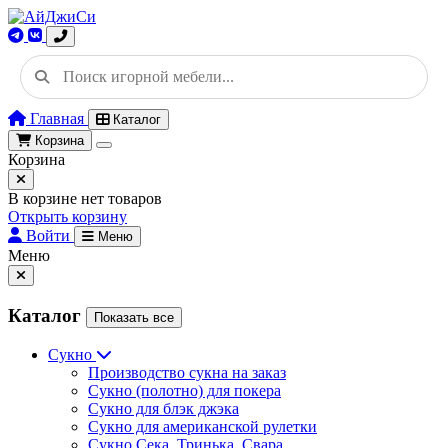
Главная
Каталог
Корзина
Корзина
В корзине нет товаров
Открыть корзину
Войти
Меню
Меню
Каталог
Показать все
Сукно
Производство сукна на заказ
Сукно (полотно) для покера
Сукно для блэк джэка
Сукно для американской рулетки
Сукно Сека, Тринька, Свара