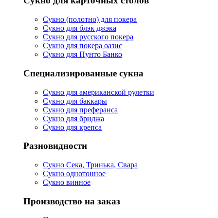
Сукно для карточных столов
Сукно (полотно) для покера
Сукно для блэк джэка
Сукно для русского покера
Сукно для покера оазис
Сукно для Пунто Банко
Специализированные сукна
Сукно для американской рулетки
Сукно для баккары
Сукно для преферанса
Сукно для бриджа
Сукно для крепса
Разновидности
Сукно Сека, Тринька, Свара
Сукно однотонное
Сукно винное
Производство на заказ