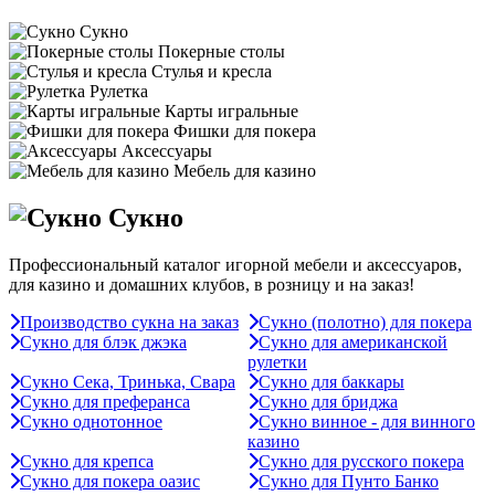
Сукно
Покерные столы
Стулья и кресла
Рулетка
Карты игральные
Фишки для покера
Аксессуары
Мебель для казино
Сукно
Профессиональный каталог игорной мебели и аксессуаров,
для казино и домашних клубов, в розницу и на заказ!
Производство сукна на заказ
Сукно (полотно) для покера
Сукно для блэк джэка
Сукно для американской
рулетки
Сукно Сека, Тринька, Свара
Сукно для баккары
Сукно для преферанса
Сукно для бриджа
Сукно однотонное
Сукно винное - для винного
казино
Сукно для крепса
Сукно для русского покера
Сукно для покера оазис
Сукно для Пунто Банко