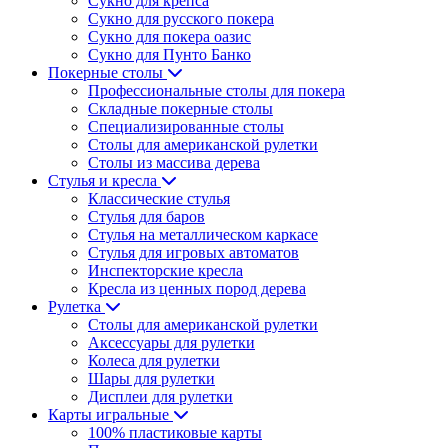
Сукно для крепса
Сукно для русского покера
Сукно для покера оазис
Сукно для Пунто Банко
Покерные столы
Профессиональные столы для покера
Складные покерные столы
Специализированные столы
Столы для американской рулетки
Столы из массива дерева
Стулья и кресла
Классические стулья
Стулья для баров
Стулья на металлическом каркасе
Стулья для игровых автоматов
Инспекторские кресла
Кресла из ценных пород дерева
Рулетка
Столы для американской рулетки
Аксессуары для рулетки
Колеса для рулетки
Шары для рулетки
Дисплеи для рулетки
Карты игральные
100% пластиковые карты