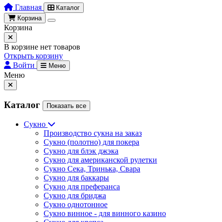
Главная
Каталог
Корзина
Корзина
В корзине нет товаров
Открыть корзину
Войти
Меню
Меню
Каталог
Показать все
Сукно
Производство сукна на заказ
Сукно (полотно) для покера
Сукно для блэк джэка
Сукно для американской рулетки
Сукно Сека, Тринька, Свара
Сукно для баккары
Сукно для преферанса
Сукно для бриджа
Сукно однотонное
Сукно винное - для винного казино