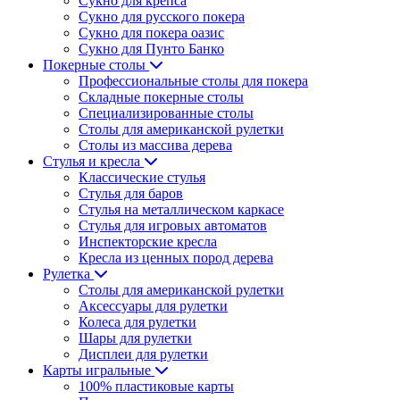
Сукно для крепса
Сукно для русского покера
Сукно для покера оазис
Сукно для Пунто Банко
Покерные столы
Профессиональные столы для покера
Складные покерные столы
Специализированные столы
Столы для американской рулетки
Столы из массива дерева
Стулья и кресла
Классические стулья
Стулья для баров
Стулья на металлическом каркасе
Стулья для игровых автоматов
Инспекторские кресла
Кресла из ценных пород дерева
Рулетка
Столы для американской рулетки
Аксессуары для рулетки
Колеса для рулетки
Шары для рулетки
Дисплеи для рулетки
Карты игральные
100% пластиковые карты