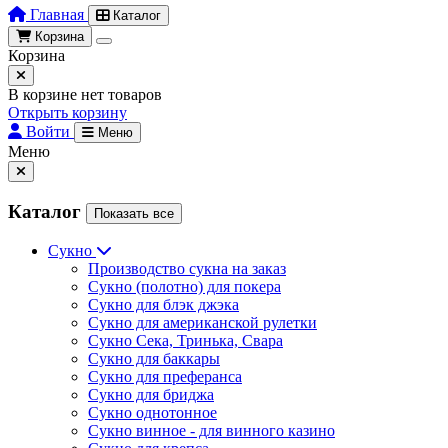
Главная
Каталог
Корзина
Корзина
В корзине нет товаров
Открыть корзину
Войти
Меню
Меню
Каталог
Показать все
Сукно
Производство сукна на заказ
Сукно (полотно) для покера
Сукно для блэк джэка
Сукно для американской рулетки
Сукно Сека, Тринька, Свара
Сукно для баккары
Сукно для преферанса
Сукно для бриджа
Сукно однотонное
Сукно винное - для винного казино