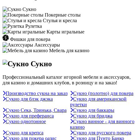
Сукно
Покерные столы
Стулья и кресла
Рулетка
Карты игральные
Фишки для покера
Аксессуары
Мебель для казино
Сукно
Профессиональный каталог игорной мебели и аксессуаров,
для казино и домашних клубов, в розницу и на заказ!
Производство сукна на заказ
Сукно (полотно) для покера
Сукно для блэк джэка
Сукно для американской
рулетки
Сукно Сека, Тринька, Свара
Сукно для баккары
Сукно для преферанса
Сукно для бриджа
Сукно однотонное
Сукно винное - для винного
казино
Сукно для крепса
Сукно для русского покера
Сукно для покера оазис
Сукно для Пунто Банко